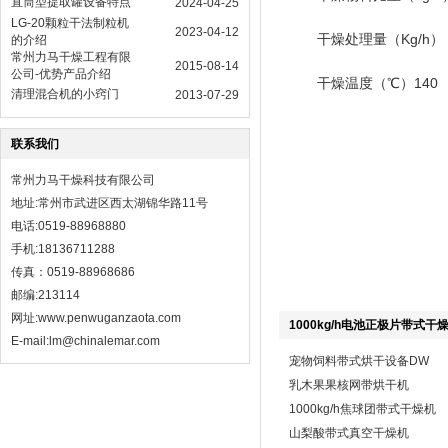
直筒型提取罐设备特点
2024-04-25
LG-20颗粒干法制粒机
2023-04-12
干燥处理量（Kg/h） 
的介绍
常州力马干燥工程有限
2015-08-14
公司-优势产品介绍
干燥温度（℃）140
清理混合机的小窍门
2013-07-29
联系我们
常州力马干燥科技有限公司
地址:常州市武进区西太湖锦华路11号
电话:0519-88968880
手机:18136711288
传真：0519-88968686
邮编:213114
网址:
www.penwuganzaota.com
1000kg/h电池正极片带式干
E-mail:lm@chinalemar.com
宠物饲料带式烘干设备DW
乳木果果核网带烘干机
1000kg/h焦球团带式干燥机
山梨酸带式真空干燥机