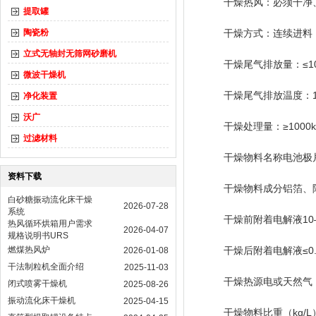
干燥热风：必须干净
提取罐
陶瓷粉
干燥方式：连续进料
立式无轴封无筛网砂磨机
干燥尾气排放量：≤1
微波干燥机
干燥尾气排放温度：10
净化装置
沃广
干燥处理量：≥1000kg
过滤材料
干燥物料名称电池极
资料下载
干燥物料成分铝箔、
白砂糖振动流化床干燥
2026-07-28
系统
干燥前附着电解液10
热风循环烘箱用户需求
2026-04-07
规格说明书URS
燃煤热风炉
干燥后附着电解液≤0.
2026-01-08
干法制粒机全面介绍
2025-11-03
干燥热源电或天然气
闭式喷雾干燥机
2025-08-26
振动流化床干燥机
2025-04-15
干燥物料比重（kg/L）0