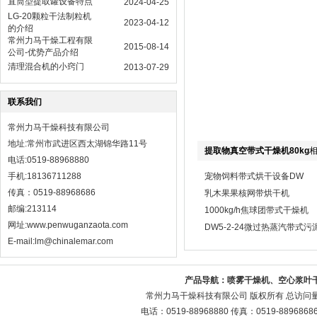
直筒型提取罐设备特点
2024-04-25
LG-20颗粒干法制粒机
2023-04-12
的介绍
常州力马干燥工程有限
2015-08-14
公司-优势产品介绍
清理混合机的小窍门
2013-07-29
联系我们
常州力马干燥科技有限公司
地址:常州市武进区西太湖锦华路11号
提取物真空带式干燥机80kg
电话:0519-88968880
手机:18136711288
宠物饲料带式烘干设备DW
传真：0519-88968686
乳木果果核网带烘干机
邮编:213114
1000kg/h焦球团带式干燥机
网址:
www.penwuganzaota.com
DW5-2-24微过热蒸汽带式
E-mail:lm@chinalemar.com
产品导航：
喷雾干燥机、空心浆叶
常州力马干燥科技有限公司 版权所有 总访问
电话：0519-88968880 传真：0519-88968