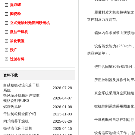
提取罐
履带材质为凯夫拉铁氟龙，
陶瓷粉
立控制及力度调节。
立式无轴封无筛网砂磨机
微波干燥机
箱体内各条履带由变频电
净化装置
设备蒸发能力≧250k
沃广
供品种清单）。
过滤材料
进料含固量30%-65%时，
资料下载
所用控制器及操作件均应
白砂糖振动流化床干燥
2026-07-28
系统
真空系统采用真空泵机组
热风循环烘箱用户需求
2026-04-07
规格说明书URS
微机控制系统采用图形化
燃煤热风炉
2026-01-08
干法制粒机全面介绍
2025-11-03
干燥机既可自动控制运行
闭式喷雾干燥机
2025-08-26
振动流化床干燥机
2025-04-15
设备适应连续式工作，连