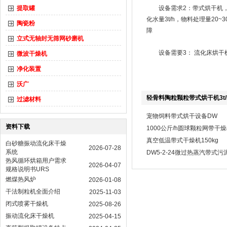
提取罐
设备需求2：带式烘干机，物料
化水量3t/h，物料处理量20
陶瓷粉
障
立式无轴封无筛网砂磨机
设备需要3： 流化床烘干机，处
微波干燥机
净化装置
沃广
轻骨料陶粒颗粒带式烘干机3t/
过滤材料
宠物饲料带式烘干设备DW
资料下载
1000公斤/h圆球颗粒网带干
真空低温带式干燥机150kg
白砂糖振动流化床干燥
2026-07-28
系统
DW5-2-24微过热蒸汽带式
热风循环烘箱用户需求
2026-04-07
规格说明书URS
燃煤热风炉
2026-01-08
干法制粒机全面介绍
2025-11-03
闭式喷雾干燥机
2025-08-26
振动流化床干燥机
2025-04-15