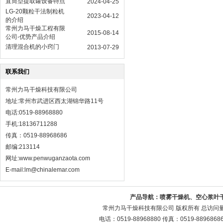
直筒型提取罐设备特点
2024-04-25
LG-20颗粒干法制粒机
2023-04-12
的介绍
常州力马干燥工程有限
2015-08-14
公司-优势产品介绍
清理混合机的小窍门
2013-07-29
联系我们
常州力马干燥科技有限公司
地址:常州市武进区西太湖锦华路11号
电话:0519-88968880
手机:18136711288
传真：0519-88968686
邮编:213114
网址:
www.penwuganzaota.com
E-mail:lm@chinalemar.com
产品导航：
喷雾干燥机、空心浆叶
常州力马干燥科技有限公司 版权所有 总访问
电话：0519-88968880 传真：0519-88968