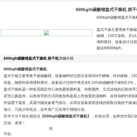
600kg/h碳酸锂盘式干燥机 烘
600kg/h碳酸锂盘式干燥
盘式干燥主要用来干燥碳
碳钢，150℃加热，共1
填料密封。设备设计过程中
能达到600kg/h。
600kg/h碳酸锂盘式干燥机 烘干机
详细介绍
600kg/h碳酸锂盘式干燥机
盘式干燥主要用来干燥碳酸锂，设备物料经过部分采用304不锈钢，外封碳钢，150
却盘，轴密封采用填料密封。设备设计过程中将含水8-10%的碳酸锂干燥到0.2%，干
盘式干燥机是一种多层固定空心加热圆形载料盘、转耙搅拌、立式连续的以热传导
层空心圆盘内，以热传导的方式间接加热盘面上所放置的湿物料，在转动耙叶的刮
作温度下蒸发，其蒸汽随设备尾气排出，从而在设备底部连续的获取合格的干燥成
地小、污染少等优点，近年来广泛应用于锂电行业。
常州力马干燥长期提供
【
600kg/h碳酸锂盘式干燥机
】
，价格合理，如果您对我们
交谈。谢谢！
周
手机