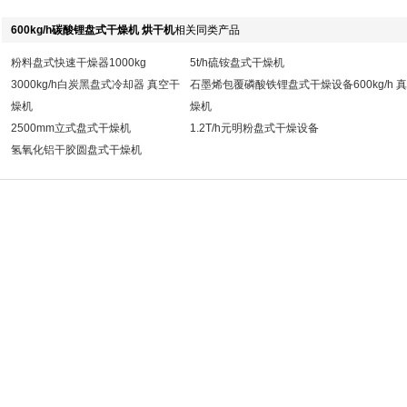
600kg/h碳酸锂盘式干燥机 烘干机
相关同类产品
粉料盘式快速干燥器1000kg
5t/h硫铵盘式干燥机
3000kg/h白炭黑盘式冷却器 真空干
石墨烯包覆磷酸铁锂盘式干燥设备600kg/h 
燥机
燥机
2500mm立式盘式干燥机
1.2T/h元明粉盘式干燥设备
氢氧化铝干胶圆盘式干燥机