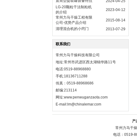
直筒型提取罐设备特点
2024-04-25
LG-20颗粒干法制粒机
2023-04-12
的介绍
常州力马干燥工程有限
2015-08-14
公司-优势产品介绍
清理混合机的小窍门
2013-07-29
联系我们
常州力马干燥科技有限公司
地址:常州市武进区西太湖锦华路11号
电话:0519-88968880
手机:18136711288
传真：0519-88968686
邮编:213114
网址:
www.penwuganzaota.com
E-mail:lm@chinalemar.com
产
常州力马干燥
电话：0519-8