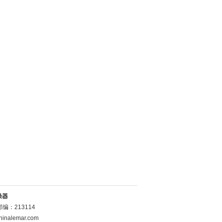
燥器
：213114
inalemar.com