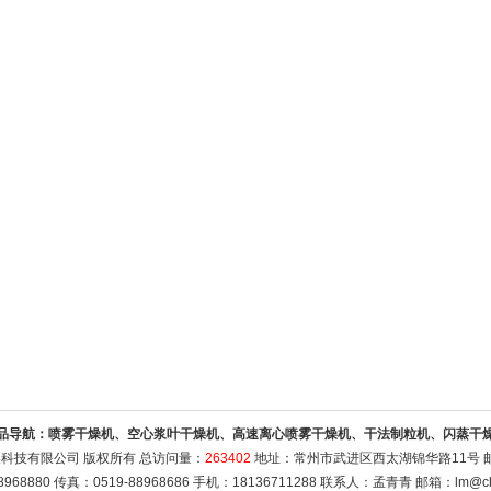
品导航：
喷雾干燥机、空心浆叶干燥机、高速离心喷雾干燥机、干法制粒机、闪蒸干
科技有限公司 版权所有 总访问量：
263402
地址：常州市武进区西太湖锦华路11号 邮编
8968880 传真：0519-88968686 手机：18136711288 联系人：孟青青 邮箱：
lm@ch