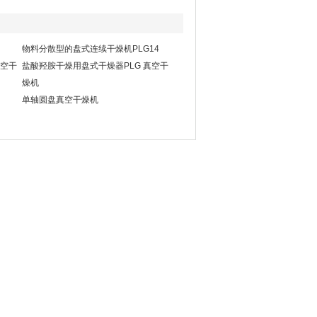
物料分散型的盘式连续干燥机PLG14
真空干
盐酸羟胺干燥用盘式干燥器PLG 真空干
燥机
单轴圆盘真空干燥机