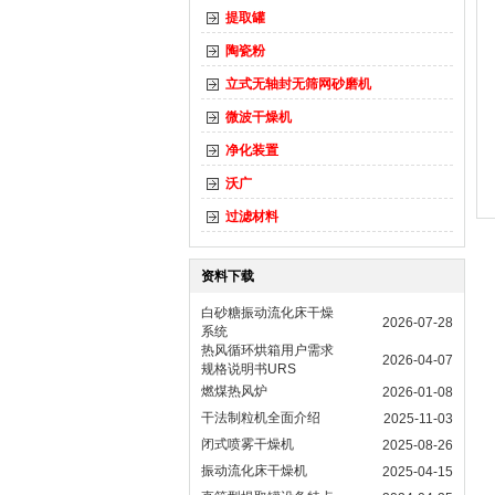
提取罐
陶瓷粉
立式无轴封无筛网砂磨机
微波干燥机
净化装置
沃广
过滤材料
资料下载
白砂糖振动流化床干燥
2026-07-28
系统
热风循环烘箱用户需求
2026-04-07
规格说明书URS
燃煤热风炉
2026-01-08
干法制粒机全面介绍
2025-11-03
闭式喷雾干燥机
2025-08-26
振动流化床干燥机
2025-04-15