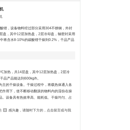
干机
机
酸锂，设备物料经过部分采用304不锈钢，外封
4层盘，其中12层加热盘，2层冷却盘，轴密封采用
将含水8-10%的碳酸锂干燥到0.2%，干品产品
℃加热，共14层盘，其中12层加热盘，2层冷
品产品能达到600kg/h。
为主的干燥设备。干燥过程中，将载热体通入各
耙作用下，使不断移动翻滚的物料内的湿份在操
品。设备具有热效率高、能耗低、干燥均匀、占
的
【
】
感兴趣，请随时下方的，点击留言或
与我