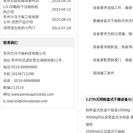
直筒型提取罐设备特点
2024-04-25
LG-20颗粒干法制粒机
设备要求连续工作，被烘干
2023-04-12
的介绍
常州力马干燥工程有限
2015-08-14
要确保盘式干燥机中的关键
公司-优势产品介绍
清理混合机的小窍门
2013-07-29
设备要求无粉尘泄漏，噪音
联系我们
设备要求能耗低，热效率
常州力马干燥科技有限公司
设备要配置检视门、视镜、
地址:常州市武进区西太湖锦华路11号
电话:0519-88968880
现场施工条件
手机:18136711288
传真：0519-88968686
邮编:213114
网址:
www.penwuganzaota.com
1.2T/h元明粉盘式干燥设备
相
E-mail:lm@chinalemar.com
粉料盘式快速干燥器1000kg
3000kg/h白炭黑盘式冷却器 
燥机
2500mm立式盘式干燥机