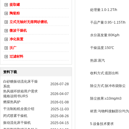
提取罐
处理量:1.0-1.2T/h
陶瓷粉
立式无轴封无筛网砂磨机
干品产量:0.95~1.15T/h
微波干燥机
水分蒸发量:80Kg/h
净化装置
沃广
干燥温度:150℃
过滤材料
热源:蒸汽
资料下载
收料方式:底部出料
白砂糖振动流化床干燥
2026-07-28
除尘方式:脉冲布袋除尘
系统
热风循环烘箱用户需求
2026-04-07
规格说明书URS
除尘效果:≤10mg/m3
燃煤热风炉
2026-01-08
干法制粒机全面介绍
2025-11-03
材质:与物料接触部分均为3
闭式喷雾干燥机
2025-08-26
振动流化床干燥机
2025-04-15
5.设备技术要求