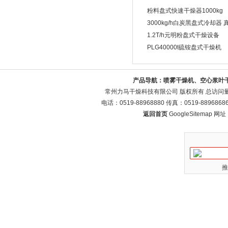
粉料盘式快速干燥器1000kg
3000kg/h白炭黑盘式冷却器
1.2T/h元明粉盘式干燥设备
PLG40000t硫铵盘式干燥机
产品导航：
喷雾干燥机、空心浆叶
常州力马干燥科技有限公司 版权所有 总访问
电话：0519-88968880 传真：0519-88968
返回首页
GoogleSitemap
网址：w
推