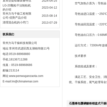
直筒型提取罐设备特点
2024-04-25
空气加热介质为：导热油
LG-20颗粒干法制粒机
2023-04-12
的介绍
常州力马干燥工程有限
导热油进口温度：~250℃
2015-08-14
公司-优势产品介绍
清理混合机的小窍门
2013-07-29
导热油回流温度：~220℃
联系我们
导热油出口压力：0.68MP
常州力马干燥科技有限公司
运行方式： 7200h/年连
地址:常州市武进区西太湖锦华路11号
电话:0519-88968880
技术要求
手机:18136711288
传真：0519-88968686
系统组成及要求：
邮编:213114
网址:
www.penwuganzaota.com
满足工艺、安全卫生、消防
E-mail:lm@chinalemar.com
统、干燥系统，尾气处理等全
石墨烯包覆磷酸铁锂盘式干燥设备