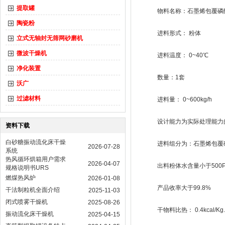
提取罐
物料名称：石墨烯包覆磷
陶瓷粉
进料形式： 粉体
立式无轴封无筛网砂磨机
微波干燥机
进料温度： 0~40℃
净化装置
数量：1套
沃广
过滤材料
进料量： 0~600kg/h
设计能力为实际处理能力的
资料下载
白砂糖振动流化床干燥
进料组分为：石墨烯包覆磷酸
2026-07-28
系统
热风循环烘箱用户需求
2026-04-07
出料粉体水含量小于500P
规格说明书URS
燃煤热风炉
2026-01-08
产品收率大于99.8%
干法制粒机全面介绍
2025-11-03
闭式喷雾干燥机
2025-08-26
干物料比热： 0.4kcal/Kg.
振动流化床干燥机
2025-04-15