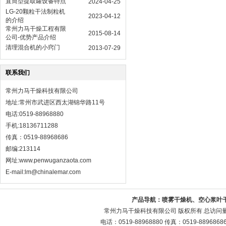
直筒型提取罐设备特点
2024-04-25
LG-20颗粒干法制粒机
2023-04-12
的介绍
常州力马干燥工程有限
2015-08-14
公司-优势产品介绍
清理混合机的小窍门
2013-07-29
联系我们
常州力马干燥科技有限公司
地址:常州市武进区西太湖锦华路11号
电话:0519-88968880
手机:18136711288
传真：0519-88968686
邮编:213114
网址:
www.penwuganzaota.com
E-mail:lm@chinalemar.com
产品导航：
喷雾干燥机、空心浆叶
常州力马干燥科技有限公司 版权所有 总访问
电话：0519-88968880 传真：0519-88968