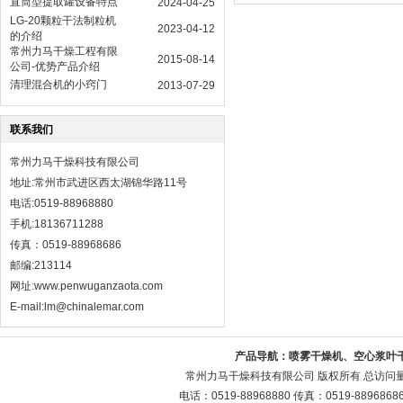
直筒型提取罐设备特点
2024-04-25
LG-20颗粒干法制粒机
2023-04-12
的介绍
常州力马干燥工程有限
2015-08-14
公司-优势产品介绍
清理混合机的小窍门
2013-07-29
联系我们
常州力马干燥科技有限公司
地址:常州市武进区西太湖锦华路11号
电话:0519-88968880
手机:18136711288
传真：0519-88968686
邮编:213114
网址:
www.penwuganzaota.com
E-mail:lm@chinalemar.com
产品导航：
喷雾干燥机、空心浆叶
常州力马干燥科技有限公司 版权所有 总访问
电话：0519-88968880 传真：0519-88968