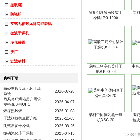
提取罐
酶制剂发酵液喷雾干
塑
陶瓷粉
燥机LPG-1000
立式无轴封无筛网砂磨机
微波干燥机
净化装置
沃广
过滤材料
磷酸三钙空心桨叶干
中药
燥机KJG-24
资料下载
白砂糖振动流化床干燥
2026-07-28
系统
热风循环烘箱用户需求
2026-04-07
规格说明书URS
燃煤热风炉
2026-01-08
染料中间体闪蒸干燥
陶
干法制粒机全面介绍
2025-11-03
机XSG-20
粒成
闭式喷雾干燥机
2025-08-26
振动流化床干燥机
2025-04-15
共 3387 