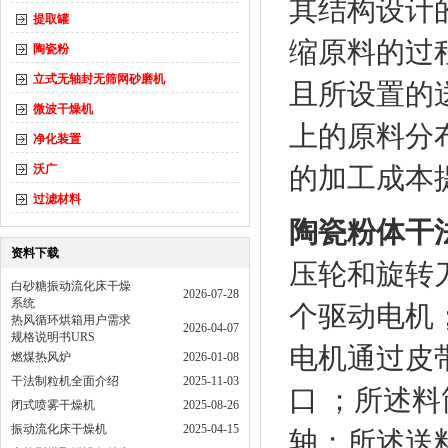
其结构设计
提取罐
缩原料的过
陶瓷粉
立式无轴封无筛网砂磨机
且所设置的
微波干燥机
上的原料分
净化装置
沃广
的加工成本
过滤材料
陶瓷粉体干法
资料下载
压轮和旋转
白砂糖振动流化床干燥
2026-07-28
系统
个驱动电机
热风循环烘箱用户需求
2026-04-07
规格说明书URS
电机通过皮
燃煤热风炉
2026-01-08
干法制粒机全面介绍
2025-11-03
口 ；所述
闭式喷雾干燥机
2025-08-26
振动流化床干燥机
2025-04-15
轴；所述送