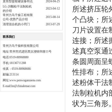
直筒型提取罐设备特点
2024-04-25
LG-20颗粒干法制粒机
所述挤压轮
2023-04-12
的介绍
常州力马干燥工程有限
2015-08-14
个凸块；所
公司-优势产品介绍
清理混合机的小窍门
2013-07-29
刀片设置在
联系我们
连接；所述
常州力马干燥科技有限公司
述真空泵通
地址:常州市武进区西太湖锦华路11号
电话:0519-88968880
条圆周面呈
手机:18136711288
传真：0519-88968686
性排布；所
邮编:213114
网址:
www.penwuganzaota.com
述粉体干法
E-mail:lm@chinalemar.com
法制粒机内
状为三角形