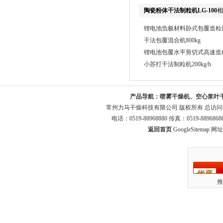
陶瓷粉体干法制粒机LG-100
相
锂电池负极材料卧式包覆造粒设备
干法包覆混合机800kg
锂电池包覆水平剪切式高速造粒机
小苏打干法制粒机200kg/h
产品导航：
喷雾干燥机、空心浆叶
常州力马干燥科技有限公司 版权所有 总访
电话：0519-88968880 传真：0519-8896
返回首页
GoogleSitemap
网址：
推