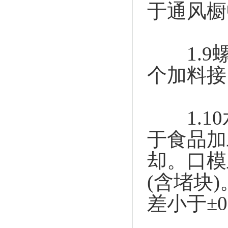
于通风橱
1.9螺
个加料接
1.10
于食品加
却。口模上
(含堵块)
差小于±0