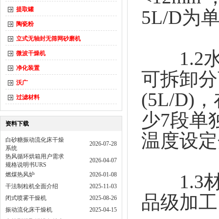
提取罐
5L/D
陶瓷粉
立式无轴封无筛网砂磨机
1.2水
微波干燥机
净化装置
可拆卸分
沃广
(5L/
过滤材料
少7段单
资料下载
温度设定
白砂糖振动流化床干燥
2026-07-28
系统
热风循环烘箱用户需求
2026-04-07
规格说明书URS
燃煤热风炉
2026-01-08
1.3材
干法制粒机全面介绍
2025-11-03
品级加工
闭式喷雾干燥机
2025-08-26
振动流化床干燥机
2025-04-15