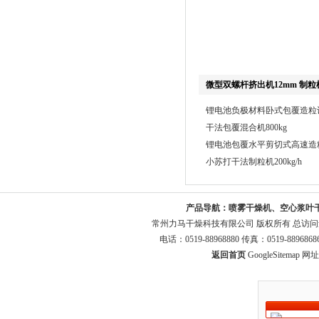
微型双螺杆挤出机12mm 制粒
锂电池负极材料卧式包覆造粒设备
干法包覆混合机800kg
锂电池包覆水平剪切式高速造粒机
小苏打干法制粒机200kg/h
产品导航：
喷雾干燥机、空心浆叶
常州力马干燥科技有限公司 版权所有 总访
电话：0519-88968880 传真：0519-8896
返回首页
GoogleSitemap
网址：