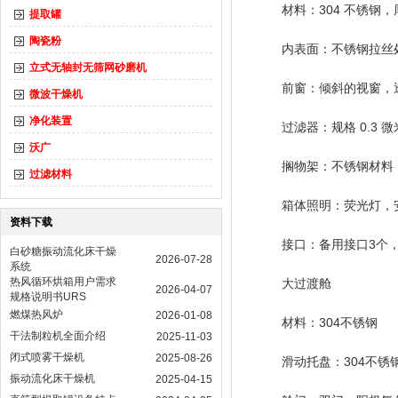
材料：304 不锈钢，
提取罐
陶瓷粉
内表面：不锈钢拉丝
立式无轴封无筛网砂磨机
前窗：倾斜的视窗，
微波干燥机
净化装置
过滤器：规格 0.3
沃广
搁物架：不锈钢材料
过滤材料
箱体照明：荧光灯，
资料下载
接口：备用接口3个， 
白砂糖振动流化床干燥
2026-07-28
系统
热风循环烘箱用户需求
大过渡舱
2026-04-07
规格说明书URS
燃煤热风炉
2026-01-08
材料：304不锈钢
干法制粒机全面介绍
2025-11-03
闭式喷雾干燥机
2025-08-26
滑动托盘：304不锈
振动流化床干燥机
2025-04-15