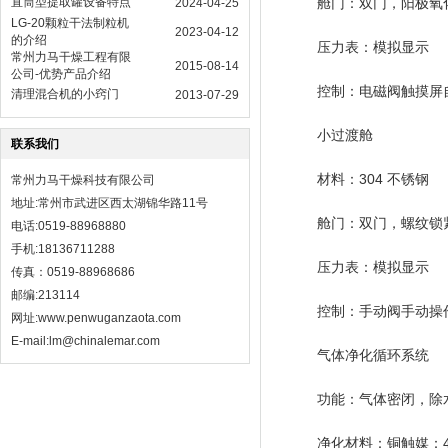
直筒型提取罐设备特点
舱门：双门，阳极氧
2024-04-25
LG-20颗粒干法制粒机
2023-04-12
的介绍
压力表：模拟显示
常州力马干燥工程有限
2015-08-14
公司-优势产品介绍
控制：电磁阀触摸屏
清理混合机的小窍门
2013-07-29
小过渡舱
联系我们
材料：304 不锈钢
常州力马干燥科技有限公司
地址:常州市武进区西太湖锦华路11号
舱门：双门，螺纹锁
电话:0519-88968880
手机:18136711288
压力表：模拟显示
传真：0519-88968686
邮编:213114
控制：手动阀手动操
网址:
www.penwuganzaota.com
E-mail:lm@chinalemar.com
气体净化循环系统
功能：气体密闭，除
净化材料：铜触媒：4.5