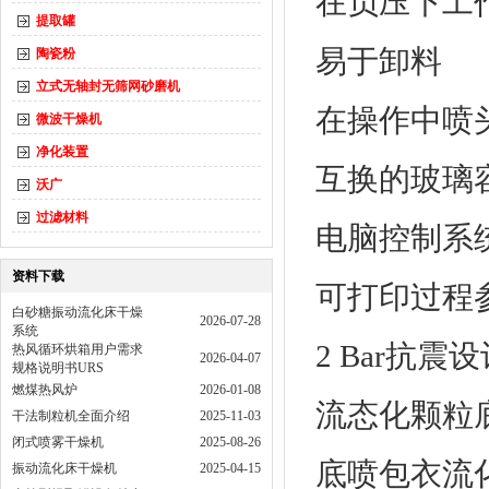
在负压下工
提取罐
易于卸料
陶瓷粉
立式无轴封无筛网砂磨机
在操作中喷
微波干燥机
净化装置
互换的玻璃
沃广
过滤材料
电脑控制系
资料下载
可打印过程
白砂糖振动流化床干燥
2026-07-28
系统
2 Bar
抗震设
热风循环烘箱用户需求
2026-04-07
规格说明书URS
燃煤热风炉
2026-01-08
流态化颗粒
干法制粒机全面介绍
2025-11-03
闭式喷雾干燥机
2025-08-26
底喷包衣流
振动流化床干燥机
2025-04-15