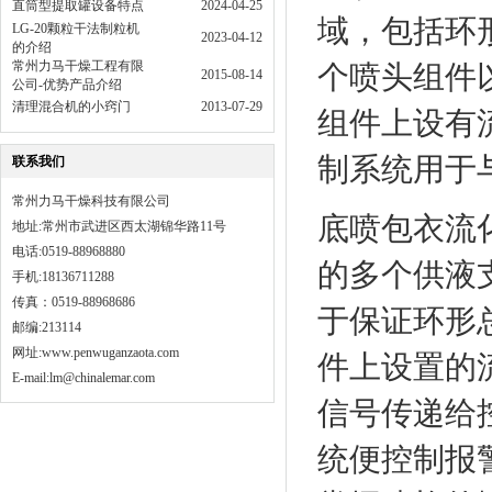
直筒型提取罐设备特点
2024-04-25
域，包括环
LG-20颗粒干法制粒机
2023-04-12
的介绍
常州力马干燥工程有限
个喷头组件
2015-08-14
公司-优势产品介绍
清理混合机的小窍门
2013-07-29
组件上设有
制系统用于
联系我们
常州力马干燥科技有限公司
底喷包衣流
地址:常州市武进区西太湖锦华路11号
电话:0519-88968880
的多个供液
手机:18136711288
传真：0519-88968686
于保证环形
邮编:213114
网址:
www.penwuganzaota.com
件上设置的
E-mail:lm@chinalemar.com
信号传递给
统便控制报