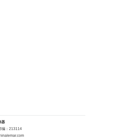
燥器
：213114
inalemar.com