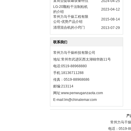
直筒型提取罐设备特点
2024-04-25
LG-20颗粒干法制粒机
2023-04-12
的介绍
常州力马干燥工程有限
2015-08-14
公司-优势产品介绍
清理混合机的小窍门
2013-07-29
联系我们
常州力马干燥科技有限公司
地址:常州市武进区西太湖锦华路11号
电话:0519-88968880
手机:18136711288
传真：0519-88968686
邮编:213114
网址:
www.penwuganzaota.com
E-mail:lm@chinalemar.com
产
常州力马干燥
电话：0519-8