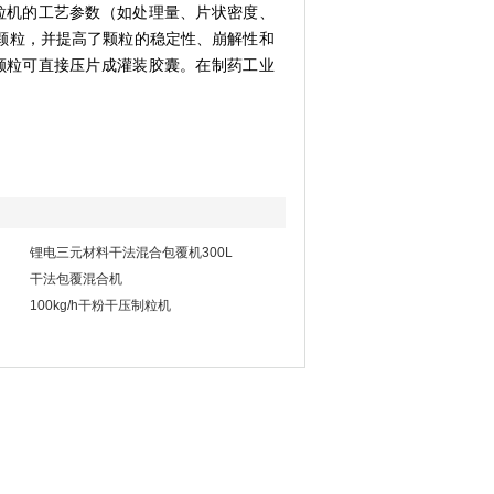
粒机的工艺参数（如处理量、片状密度、
颗粒，并提高了颗粒的稳定性、崩解性和
颗粒可直接压片成灌装胶囊。在制药工业
锂电三元材料干法混合包覆机300L
干法包覆混合机
100kg/h干粉干压制粒机