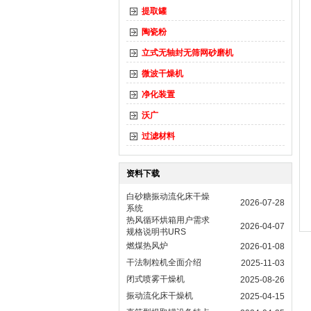
提取罐
陶瓷粉
立式无轴封无筛网砂磨机
微波干燥机
净化装置
沃广
过滤材料
资料下载
白砂糖振动流化床干燥
2026-07-28
系统
热风循环烘箱用户需求
2026-04-07
规格说明书URS
燃煤热风炉
2026-01-08
干法制粒机全面介绍
2025-11-03
闭式喷雾干燥机
2025-08-26
振动流化床干燥机
2025-04-15