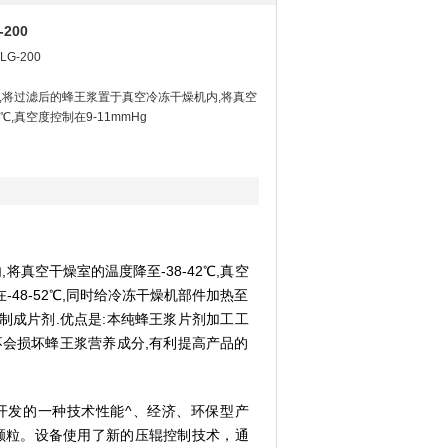
200
-200
A,将过滤后的蜂王浆置于真空冷冻干燥机内,将真空
℃,真空度控制在9-11mmHg
将真空干燥室的温度降至-38-42℃,真空
在-48-52℃,同时给冷冻干燥机部件加热至
压片制成片剂.优点是:本纯蜂王浆片剂加工工
不会损坏蜂王浆营养成分,有利提高产品的
制开发的一种技术性能^、经济、环保型产
颗粒。设备使用了新的压辊控制技术，通