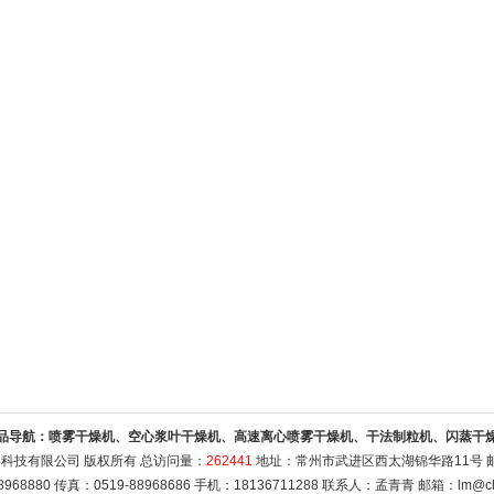
品导航：
喷雾干燥机、空心浆叶干燥机、高速离心喷雾干燥机、干法制粒机、闪蒸干
科技有限公司 版权所有 总访问量：
262441
地址：常州市武进区西太湖锦华路11号 邮编
8968880 传真：0519-88968686 手机：18136711288 联系人：孟青青 邮箱：
lm@ch