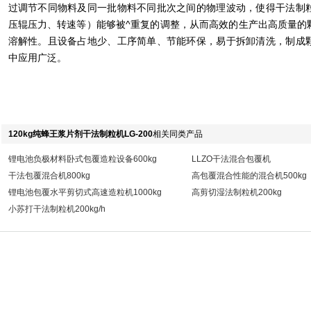
过调节不同物料及同一批物料不同批次之间的物理波动，使得干法制
压辊压力、转速等）能够被^重复的调整，从而高效的生产出高质量的
溶解性。且设备占地少、工序简单、节能环保，易于拆卸清洗，制成
中应用广泛。
120kg纯蜂王浆片剂干法制粒机LG-200
相关同类产品
锂电池负极材料卧式包覆造粒设备600kg
LLZO干法混合包覆机
干法包覆混合机800kg
高包覆混合性能的混合机500kg
锂电池包覆水平剪切式高速造粒机1000kg
高剪切湿法制粒机200kg
小苏打干法制粒机200kg/h