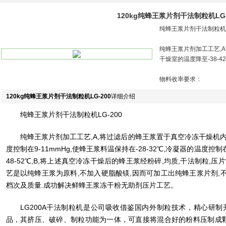
120kg纯蜂王浆片剂干法制粒机LG-
纯蜂王浆片剂干法制粒机LG
纯蜂王浆片剂加工工艺,
干燥室的温度降至-38-42
物料收率要求：
120kg纯蜂王浆片剂干法制粒机LG-200
详细介绍
纯蜂王浆片剂干法制粒机LG-200
纯蜂王浆片剂加工工艺,A,将过滤后的蜂王浆置于真空冷冻干燥机内,
度控制在9-11mmHg,使蜂王浆料温保持在-28-32℃,冷凝器的温度控制
48-52℃,B,将上述真空冷冻干燥后的蜂王浆经粉碎,均质,干法制粒,
艺是以纯蜂王浆为原料,不加入硬脂酸镁,因而可加工出纯蜂王浆片剂,
档次及质量.成功解决鲜蜂王浆冻干粉无助剂压片工艺。
LG200A干法制粒机是公司吸收借鉴国内外制粒技术，精心研
品，其挤压、破碎、制粒功能为一体，可直接将混合好的粉料压制成