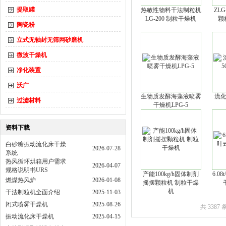
提取罐
热敏性物料干法制粒机
ZLG
LG-200 制粒干燥机
颗
陶瓷粉
立式无轴封无筛网砂磨机
微波干燥机
净化装置
沃广
生物质发酵海藻液喷雾
流化
过滤材料
干燥机LPG-5
资料下载
白砂糖振动流化床干燥
2026-07-28
系统
热风循环烘箱用户需求
2026-04-07
规格说明书URS
产能100kg/h固体制剂
6.0
燃煤热风炉
2026-01-08
摇摆颗粒机 制粒干燥
机
干法制粒机全面介绍
2025-11-03
闭式喷雾干燥机
2025-08-26
共 3387
振动流化床干燥机
2025-04-15