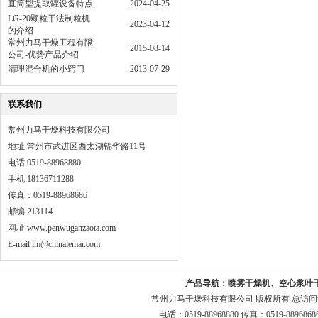
直筒型提取罐设备特点
2024-04-25
LG-20颗粒干法制粒机
2023-04-12
的介绍
常州力马干燥工程有限
2015-08-14
公司-优势产品介绍
清理混合机的小窍门
2013-07-29
联系我们
常州力马干燥科技有限公司
地址:常州市武进区西太湖锦华路11号
电话:0519-88968880
手机:18136711288
传真：0519-88968686
邮编:213114
网址:
www.penwuganzaota.com
E-mail:lm@chinalemar.com
产品导航：
喷雾干燥机、空心浆叶
常州力马干燥科技有限公司 版权所有 总访
电话：0519-88968880 传真：0519-8896