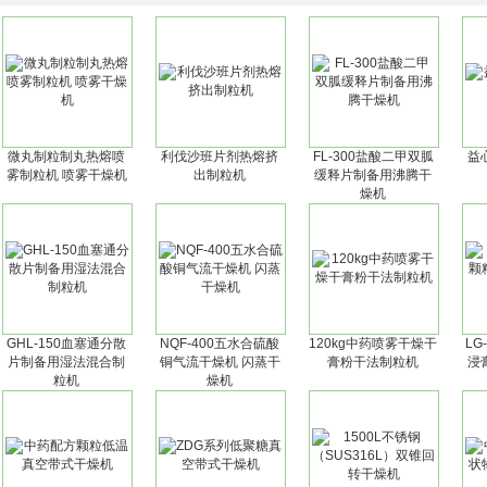
微丸制粒制丸热熔喷
利伐沙班片剂热熔挤
FL-300盐酸二甲双胍
益
雾制粒机 喷雾干燥机
出制粒机
缓释片制备用沸腾干
燥机
GHL-150血塞通分散
NQF-400五水合硫酸
120kg中药喷雾干燥干
LG
片制备用湿法混合制
铜气流干燥机 闪蒸干
膏粉干法制粒机
浸
粒机
燥机