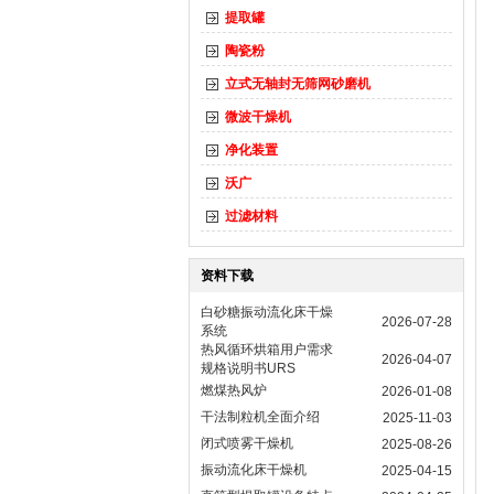
提取罐
陶瓷粉
立式无轴封无筛网砂磨机
微波干燥机
净化装置
沃广
过滤材料
资料下载
白砂糖振动流化床干燥
2026-07-28
系统
热风循环烘箱用户需求
2026-04-07
规格说明书URS
燃煤热风炉
2026-01-08
干法制粒机全面介绍
2025-11-03
闭式喷雾干燥机
2025-08-26
振动流化床干燥机
2025-04-15