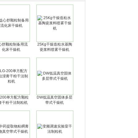
心舒颗粒制备用流
25Kg干燥造粒水基陶
化床干燥机
瓷浆料喷雾干燥机
-200单方配方颗粒
DW低温真空固体多层
膏干粉干法制粒机
带式干燥机