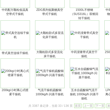
中药配方颗粒低温真
ZDG系列低聚糖真空
1500L不锈钢
中
空带式干燥机
带式干燥机
（SUS316L）双锥回
物
转干燥机
大颗粒卧式多室流化
中药浸膏带式真空干
25
带式真空连续干燥机
床干燥机
燥机
200kg/小时离心式喷
气流干燥机硫酸铜
五水合硫酸铜气流干
LP
雾干燥机
1000kg/h 闪蒸干燥机
燥机 1000kg/h 闪蒸干
离
燥机
共 3387 条记录，当前 33 / 136 页
首页
上一页
下一页