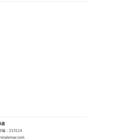
燥器
：213114
inalemar.com