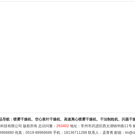
品导航：
喷雾干燥机、空心浆叶干燥机、高速离心喷雾干燥机、干法制粒机、闪蒸干
科技有限公司 版权所有 总访问量：
263402
地址：常州市武进区西太湖锦华路11号 邮编
8968880 传真：0519-88968686 手机：18136711288 联系人：孟青青 邮箱：
lm@ch