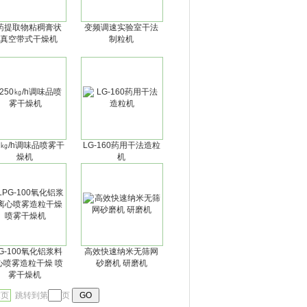
药提取物粘稠膏状
变频调速实验室干法
真空带式干燥机
制粒机
0㎏/h调味品喷雾干
LG-160药用干法造粒
燥机
机
G-100氧化铝浆料
高效快速纳米无筛网
心喷雾造粒干燥 喷
砂磨机 研磨机
雾干燥机
末页
跳转到第
页