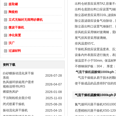
出料仓材质应采用TA2,容量不
提取罐
出料仓底部出料口应设置气锤
陶瓷粉
除尘器材质应采用316L,滤
立式无轴封无筛网砂磨机
除尘器滤袋应设备气动脉动，
除尘器出料口设置气锤振打、
微波干燥机
排风机应采用钢衬玻璃钢，需
净化装置
尾气排风管采用玻璃钢。
沃广
排风温度65℃。
干燥机系统应设置温度表、压
过滤材料
设备内外表面应进行抛光，表
保温层不小于50mm, 保温材料
资料下载
不锈钢保护板：304， 厚度：0
气流干燥机硫酸铜1000kg/h
白砂糖振动流化床干燥
2026-07-28
系统
气流干燥能从易于脱水的颗粒
热风循环烘箱用户需求
使干燥成品的品质得到*佳的
2026-04-07
规格说明书URS
燃煤热风炉
2026-01-08
气流干燥机硫酸铜1000kg/h
干法制粒机全面介绍
2025-11-03
闭式喷雾干燥机
2025-08-26
氮气循环闪蒸干燥机XSG100
振动流化床干燥机
2025-04-15
石墨精粉闪蒸干燥机XSG-120