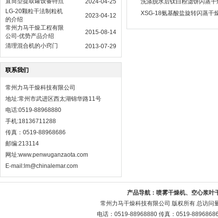
直筒型提取罐设备特点
2024-04-25
洗涤脱水后钛白粉滤饼闪蒸干燥机
LG-20颗粒干法制粒机
XSG-18氨基酸盐旋转闪蒸干
2023-04-12
的介绍
常州力马干燥工程有限
2015-08-14
公司-优势产品介绍
清理混合机的小窍门
2013-07-29
联系我们
常州力马干燥科技有限公司
地址:常州市武进区西太湖锦华路11号
电话:0519-88968880
手机:18136711288
传真：0519-88968686
邮编:213114
网址:
www.penwuganzaota.com
E-mail:lm@chinalemar.com
产品导航：
喷雾干燥机、空心浆叶
常州力马干燥科技有限公司 版权所有 总访问
电话：0519-88968880 传真：0519-88968