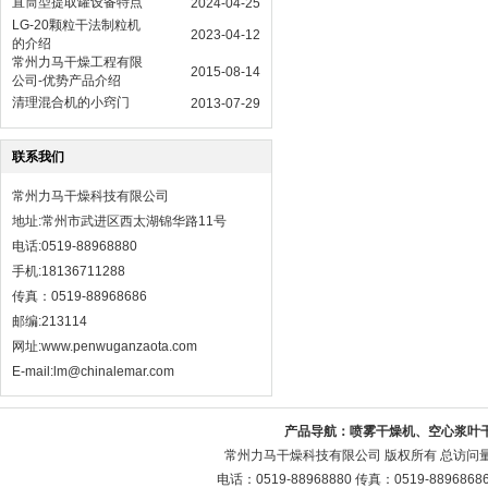
直筒型提取罐设备特点
2024-04-25
LG-20颗粒干法制粒机
2023-04-12
的介绍
常州力马干燥工程有限
2015-08-14
公司-优势产品介绍
清理混合机的小窍门
2013-07-29
联系我们
常州力马干燥科技有限公司
地址:常州市武进区西太湖锦华路11号
电话:0519-88968880
手机:18136711288
传真：0519-88968686
邮编:213114
网址:
www.penwuganzaota.com
E-mail:lm@chinalemar.com
产品导航：
喷雾干燥机、空心浆叶
常州力马干燥科技有限公司 版权所有 总访问
电话：0519-88968880 传真：0519-88968