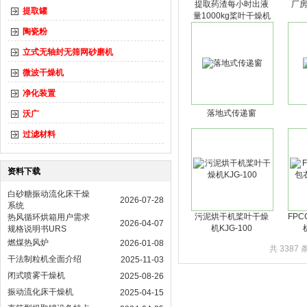
提取药渣每小时出液
厂
提取罐
量1000kg桨叶干燥机
陶瓷粉
立式无轴封无筛网砂磨机
微波干燥机
净化装置
落地式传递窗
沃广
过滤材料
资料下载
白砂糖振动流化床干燥
2026-07-28
系统
污泥烘干机桨叶干燥
FPC
热风循环烘箱用户需求
2026-04-07
机KJG-100
规格说明书URS
燃煤热风炉
2026-01-08
共 3387 
干法制粒机全面介绍
2025-11-03
闭式喷雾干燥机
2025-08-26
振动流化床干燥机
2025-04-15