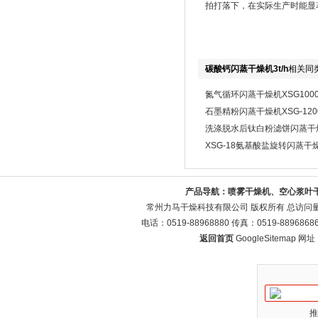
拍打落下，在实际生产时能显
碳酸钙闪蒸干燥机3t/h
相关同
氮气循环闪蒸干燥机XSG100
石墨精粉闪蒸干燥机XSG-120
洗涤脱水后钛白粉滤饼闪蒸干燥机
XSG-18氨基酸盐旋转闪蒸干
产品导航：
喷雾干燥机、空心浆叶
常州力马干燥科技有限公司 版权所有 总访问
电话：0519-88968880 传真：0519-88968
返回首页
GoogleSitemap
网址：w
推