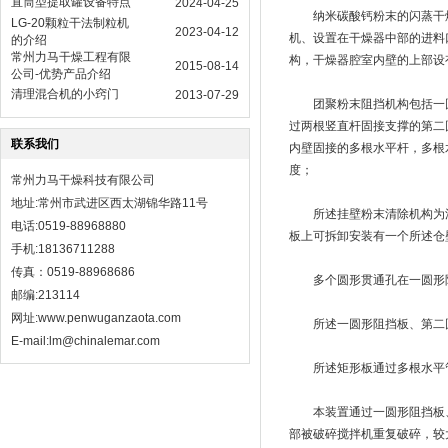
直筒型提取罐设备特点
2024-04-25
纳米碳酸钙粉末的闪蒸干燥
LG-20颗粒干法制粒机
2023-04-12
机、设置在干燥器中部的进料
的介绍
常州力马干燥工程有限
构，干燥器腔室内壁的上部设
2015-08-14
公司-优势产品介绍
清理混合机的小窍门
2013-07-29
团聚粉末阻挡机构包括一圆
过两根竖直杆固接支撑的第二
联系我们
内壁固接的多根水平杆，多根
度；
常州力马干燥科技有限公司
地址:常州市武进区西太湖锦华路11号
所述挂壁粉末清除机构为沿
电话:0519-88968880
板上可拆卸安装有一个所述仓
手机:18136711288
传真：0519-88968686
多个圆形贯通孔在一圆形阻
邮编:213114
网址:
www.penwuganzaota.com
所述一圆形阻挡板、第二圆
E-mail:lm@chinalemar.com
所述矩形板通过多根水平管
本装置通过一圆形阻挡板、
部被破碎搅拌机重复破碎，较