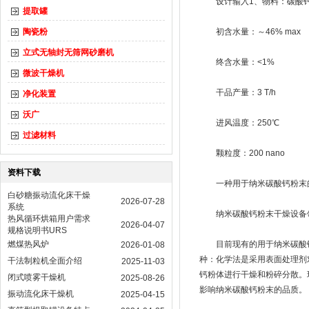
设计输入1、物料：碳酸
提取罐
陶瓷粉
初含水量：～46% max
立式无轴封无筛网砂磨机
终含水量：<1%
微波干燥机
干品产量：3 T/h
净化装置
沃广
进风温度：250℃
过滤材料
颗粒度：200 nano
资料下载
一种用于纳米碳酸钙粉末
白砂糖振动流化床干燥
2026-07-28
系统
纳米碳酸钙粉末干燥设备领
热风循环烘箱用户需求
2026-04-07
规格说明书URS
燃煤热风炉
目前现有的用于纳米碳酸钙
2026-01-08
种：化学法是采用表面处理剂
干法制粒机全面介绍
2025-11-03
钙粉体进行干燥和粉碎分散。
闭式喷雾干燥机
2025-08-26
影响纳米碳酸钙粉末的品质。
振动流化床干燥机
2025-04-15