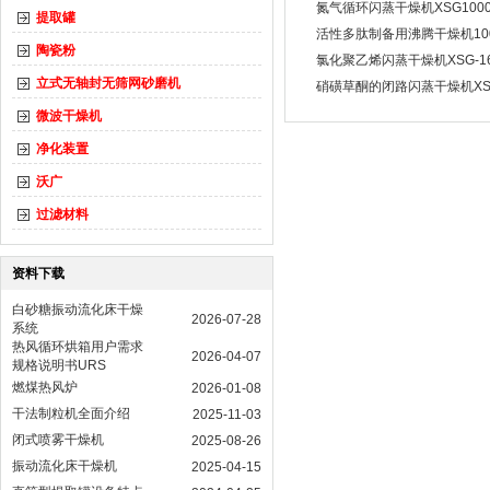
氮气循环闪蒸干燥机XSG100
提取罐
活性多肽制备用沸腾干燥机10
陶瓷粉
氯化聚乙烯闪蒸干燥机XSG-1
立式无轴封无筛网砂磨机
硝磺草酮的闭路闪蒸干燥机XSG
微波干燥机
净化装置
沃广
过滤材料
资料下载
白砂糖振动流化床干燥
2026-07-28
系统
热风循环烘箱用户需求
2026-04-07
规格说明书URS
燃煤热风炉
2026-01-08
干法制粒机全面介绍
2025-11-03
闭式喷雾干燥机
2025-08-26
振动流化床干燥机
2025-04-15