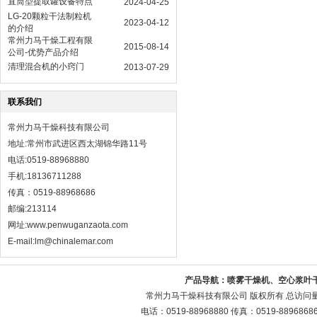
直筒型提取罐设备特点
2024-04-25
LG-20颗粒干法制粒机
2023-04-12
的介绍
常州力马干燥工程有限
2015-08-14
公司-优势产品介绍
清理混合机的小窍门
2013-07-29
联系我们
常州力马干燥科技有限公司
地址:常州市武进区西太湖锦华路11号
电话:0519-88968880
手机:18136711288
传真：0519-88968686
邮编:213114
网址:
www.penwuganzaota.com
E-mail:lm@chinalemar.com
产品导航：
喷雾干燥机、空心浆叶
常州力马干燥科技有限公司 版权所有 总访问
电话：0519-88968880 传真：0519-88968