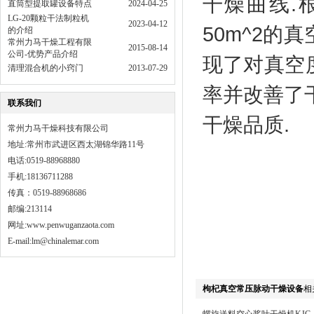
干燥曲线.
直筒型提取罐设备特点
2024-04-25
LG-20颗粒干法制粒机
2023-04-12
50m^2的
的介绍
常州力马干燥工程有限
2015-08-14
公司-优势产品介绍
现了对真空
清理混合机的小窍门
2013-07-29
率并改善了
联系我们
干燥品质.
常州力马干燥科技有限公司
地址:常州市武进区西太湖锦华路11号
电话:0519-88968880
手机:18136711288
传真：0519-88968686
邮编:213114
网址:
www.penwuganzaota.com
E-mail:lm@chinalemar.com
枸杞真空常压脉动干燥设备
相