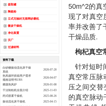
50m^2的
提取罐
陶瓷粉
现了对真空
立式无轴封无筛网砂磨机
率并改善了
微波干燥机
净化装置
干燥品质.
沃广
过滤材料
枸杞真空
资料下载
针对短时
白砂糖振动流化床干燥
2026-07-28
系统
真空常压脉
热风循环烘箱用户需求
2026-04-07
规格说明书URS
燃煤热风炉
2026-01-08
压之间交替
干法制粒机全面介绍
2025-11-03
的真空脉动
闭式喷雾干燥机
2025-08-26
振动流化床干燥机
2025-04-15