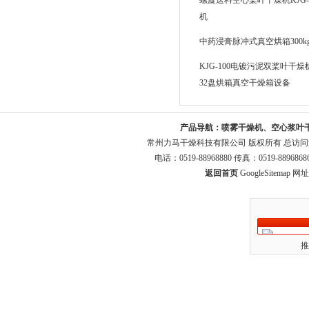
螺旋送料空心桨叶干燥机KJG-2
机
中药浸膏脉冲式真空烘箱300k
KJG-100电镀污泥双桨叶干燥
32盘烘箱真空干燥箱设备
产品导航：
喷雾干燥机、空心浆叶
常州力马干燥科技有限公司 版权所有 总访
电话：0519-88968880 传真：0519-8896
返回首页
GoogleSitemap
网址：
推