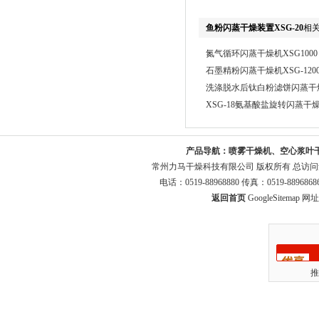
鱼粉闪蒸干燥装置XSG-20
相
氮气循环闪蒸干燥机XSG1000
石墨精粉闪蒸干燥机XSG-120
洗涤脱水后钛白粉滤饼闪蒸干燥机
XSG-18氨基酸盐旋转闪蒸干
产品导航：
喷雾干燥机、空心浆叶
常州力马干燥科技有限公司 版权所有 总访
电话：0519-88968880 传真：0519-8896
返回首页
GoogleSitemap
网址：
推