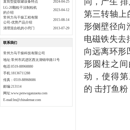
同，产生 
直筒型提取罐设备特点
2024-04-25
LG-20颗粒干法制粒机
2023-04-12
第三转轴上
的介绍
常州力马干燥工程有限
2015-08-14
公司-优势产品介绍
形侧壁径向
清理混合机的小窍门
2013-07-29
电磁铁失去
联系我们
向远离环形
常州力马干燥科技有限公司
地址:常州市武进区西太湖锦华路11号
形圆柱之间
电话:0519-88968880
手机:18136711288
动，使得第
传真：0519-88968686
的 击打鱼
邮编:213114
网址:
www.penwuganzaota.com
E-mail:lm@chinalemar.com