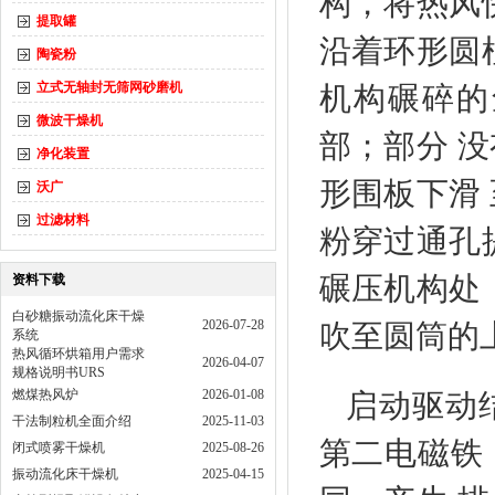
构，将热风
提取罐
沿着环形圆
陶瓷粉
立式无轴封无筛网砂磨机
机构碾碎的
微波干燥机
部；部分 
净化装置
形围板下滑
沃广
过滤材料
粉穿过通孔
碾压机构处
资料下载
白砂糖振动流化床干燥
2026-07-28
吹至圆筒的
系统
热风循环烘箱用户需求
2026-04-07
规格说明书URS
燃煤热风炉
2026-01-08
启动驱动
干法制粒机全面介绍
2025-11-03
第二电磁铁
闭式喷雾干燥机
2025-08-26
振动流化床干燥机
2025-04-15