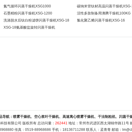
氮气循环闪蒸干燥机XSG1000
碳纳米管钛材高温闪蒸干燥机XSG-
石墨精粉闪蒸干燥机XSG-1200
活性多肽制备用沸腾干燥机100KG
洗涤脱水后钛白粉滤饼闪蒸干燥机XSG-18
氯化聚乙烯闪蒸干燥机XSG-16
XSG-18氨基酸盐旋转闪蒸干燥机
品导航：
喷雾干燥机、空心浆叶干燥机、高速离心喷雾干燥机、干法制粒机、闪蒸干
科技有限公司 版权所有 总访问量：
262441
地址：常州市武进区西太湖锦华路11号 邮编
8968880 传真：0519-88968686 手机：18136711288 联系人：孟青青 邮箱：
lm@ch