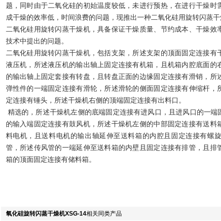
题，同时由于二氧化硅的初始温度较低，未进行预热，在进行干燥时
成干燥的效率低，时间浪费的问题，现推出一种二氧化硅用旋转闪蒸干
二氧化硅用旋转闪蒸干燥机，具备保证干燥质量、节约成本、干燥效
技术中提出的问题。
二氧化硅用旋转闪蒸干燥机，包括支架，所述支架的顶面固定连接有
液压机，所述液压机的输出轴上固定连接有机箱，且机箱内腔底面的
的输出轴上固定套接有转盘，且转盘正面的边缘固定连接有滑销，所
弹性件的一端固定连接有滑轮，所述滑轮的侧面固定连接有伸缩杆，
定连接有锤头，所述干燥机右侧的顶端固定连接有出料口。
精选的，所述干燥机左侧的底端固定连接有进风口，且进风口的一端
的输入端固定连接有鼓风机，所述干燥机左侧的中部固定连接有送料
料电机，且送料电机的输出轴延伸至送料箱的内腔且固定连接有螺
管，所述传风管的一端延伸至送料箱的内壁且固定连接有排管，且排
箱的顶面固定连接有储料箱。
氧化硅旋转闪蒸干燥机XSG-14
相关同类产品