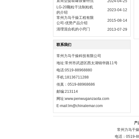
直筒型提取罐设备特点
2024-04-25
LG-20颗粒干法制粒机
2023-04-12
的介绍
常州力马干燥工程有限
2015-08-14
公司-优势产品介绍
清理混合机的小窍门
2013-07-29
联系我们
常州力马干燥科技有限公司
地址:常州市武进区西太湖锦华路11号
电话:0519-88968880
手机:18136711288
传真：0519-88968686
邮编:213114
网址:
www.penwuganzaota.com
E-mail:lm@chinalemar.com
产
常州力马干燥
电话：0519-8