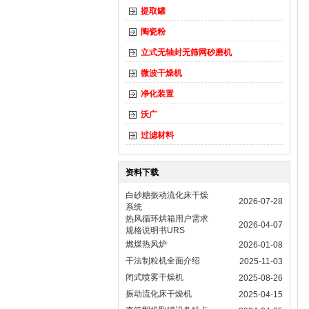
提取罐
陶瓷粉
立式无轴封无筛网砂磨机
微波干燥机
净化装置
沃广
过滤材料
资料下载
白砂糖振动流化床干燥
2026-07-28
系统
热风循环烘箱用户需求
2026-04-07
规格说明书URS
燃煤热风炉
2026-01-08
干法制粒机全面介绍
2025-11-03
闭式喷雾干燥机
2025-08-26
振动流化床干燥机
2025-04-15