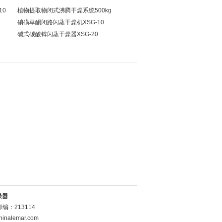
10
​植物提取物闭式沸腾干燥系统500kg
硝磺草酮闭路闪蒸干燥机XSG-10
碱式碳酸锌闪蒸干燥器XSG-20
燥器
：213114
inalemar.com