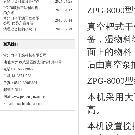
直筒型提取罐设备特点
2024-04-25
ZPG-80
LG-20颗粒干法制粒机
2023-04-12
的介绍
常州力马干燥工程有限
2015-08-14
公司-优势产品介绍
真空耙式干
清理混合机的小窍门
2013-07-29
备，湿物料
联系我们
面上的物料
常州力马干燥科技有限公司
后由真空泵
地址:常州市武进区西太湖锦华路11号
电话:0519-88968880
手机:18136711288
ZPG-80
传真：0519-88968686
邮编:213114
本机采用大
网址:
www.penwuganzaota.com
E-mail:lm@chinalemar.com
高。
本机设置搅