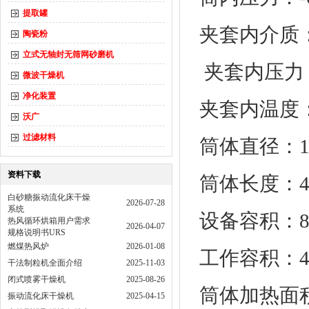
提取罐
夹套内介质
陶瓷粉
立式无轴封无筛网砂磨机
夹套内压
微波干燥机
净化装置
夹套内温度：
沃广
过滤材料
筒体直径：1
资料下载
筒体长度：4
白砂糖振动流化床干燥
2026-07-28
系统
设备容积：8
热风循环烘箱用户需求
2026-04-07
规格说明书URS
燃煤热风炉
2026-01-08
工作容积：42
干法制粒机全面介绍
2025-11-03
闭式喷雾干燥机
2025-08-26
筒体加热面积
振动流化床干燥机
2025-04-15