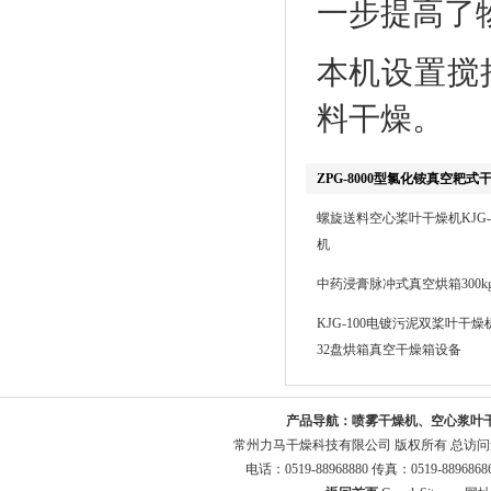
一步提高了
本机设置搅
料干燥。
ZPG-8000型氯化铵真空耙式
螺旋送料空心桨叶干燥机KJG-2
机
中药浸膏脉冲式真空烘箱300k
KJG-100电镀污泥双桨叶干燥
32盘烘箱真空干燥箱设备
产品导航：
喷雾干燥机、空心浆叶
常州力马干燥科技有限公司 版权所有 总访
电话：0519-88968880 传真：0519-8896