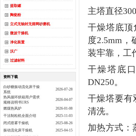
提取罐
主塔直径300
陶瓷粉
立式无轴封无筛网砂磨机
干燥塔底顶角
微波干燥机
度2.5m
净化装置
装牢靠，工
沃广
过滤材料
干燥塔底口
资料下载
DN250。
白砂糖振动流化床干燥
2026-07-28
系统
干燥塔要有
热风循环烘箱用户需求
2026-04-07
规格说明书URS
燃煤热风炉
2026-01-08
清洗。
干法制粒机全面介绍
2025-11-03
闭式喷雾干燥机
2025-08-26
加热方式：蒸
振动流化床干燥机
2025-04-15