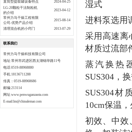
直筒型提取罐设备特点
2024-04-25
湿式
LG-20颗粒干法制粒机
2023-04-12
的介绍
进料泵选用
常州力马干燥工程有限
2015-08-14
公司-优势产品介绍
清理混合机的小窍门
2013-07-29
采用高速离心
联系我们
材质过流部
常州力马干燥科技有限公司
地址:常州市武进区西太湖锦华路11号
蒸汽换热器
电话:0519-88968880
SUS304，
手机:18136711288
传真：0519-88968686
邮编:213114
SUS30
网址:
www.penwuganzaota.com
E-mail:lm@chinalemar.com
10cm保温
初效、中效