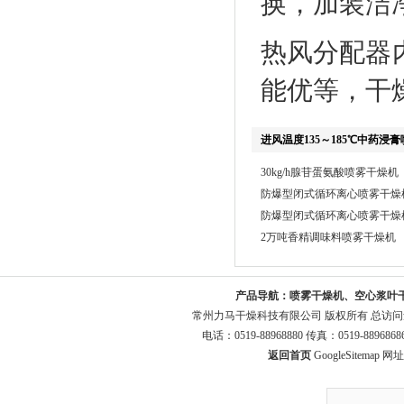
换，加装洁
热风分配器内
能优等，干
进风温度135～185℃中药浸
30kg/h腺苷蛋氨酸喷雾干燥机
防爆型闭式循环离心喷雾干燥机L
防爆型闭式循环离心喷雾干燥
2万吨香精调味料喷雾干燥机
产品导航：
喷雾干燥机、空心浆叶
常州力马干燥科技有限公司 版权所有 总访
电话：0519-88968880 传真：0519-8896
返回首页
GoogleSitemap
网址：