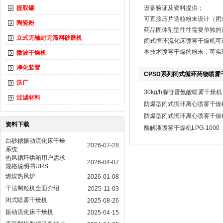
提取罐
设备验证及资料提供；
可直接压片造粒粉末设计（闭
陶瓷粉
药品固体剂型往往需要单独的
立式无轴封无筛网砂磨机
闭式循环流化床喷雾干燥机可
本技术喷雾干燥的粉末，可实
微波干燥机
净化装置
CPSD系列闭式循环药物喷雾
沃广
30kg/h腺苷蛋氨酸喷雾干燥机
过滤材料
防爆型闭式循环离心喷雾干燥机L
防爆型闭式循环离心喷雾干燥
资料下载
酶解液喷雾干燥机LPG-1000
白砂糖振动流化床干燥
2026-07-28
系统
热风循环烘箱用户需求
2026-04-07
规格说明书URS
燃煤热风炉
2026-01-08
干法制粒机全面介绍
2025-11-03
闭式喷雾干燥机
2025-08-26
振动流化床干燥机
2025-04-15