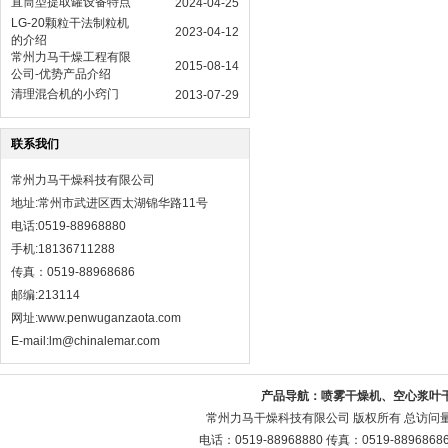
直筒型提取罐设备特点
2024-04-25
LG-20颗粒干法制粒机
2023-04-12
的介绍
常州力马干燥工程有限
2015-08-14
公司-优势产品介绍
清理混合机的小窍门
2013-07-29
联系我们
常州力马干燥科技有限公司
地址:常州市武进区西太湖锦华路11号
电话:0519-88968880
手机:18136711288
传真：0519-88968686
邮编:213114
网址:
www.penwuganzaota.com
E-mail:lm@chinalemar.com
产品导航：
喷雾干燥机、空心浆叶
常州力马干燥科技有限公司 版权所有 总访问
电话：0519-88968880 传真：0519-88968