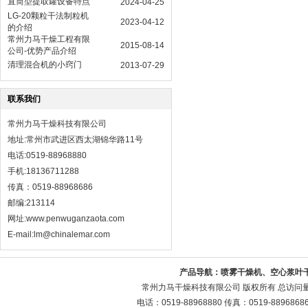
直筒型提取罐设备特点
2024-04-25
LG-20颗粒干法制粒机
2023-04-12
的介绍
常州力马干燥工程有限
2015-08-14
公司-优势产品介绍
清理混合机的小窍门
2013-07-29
联系我们
常州力马干燥科技有限公司
地址:常州市武进区西太湖锦华路11号
电话:0519-88968880
手机:18136711288
传真：0519-88968686
邮编:213114
网址:
www.penwuganzaota.com
E-mail:lm@chinalemar.com
产品导航：
喷雾干燥机、空心浆叶
常州力马干燥科技有限公司 版权所有 总访问
电话：0519-88968880 传真：0519-88968