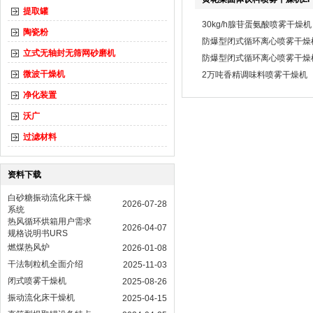
提取罐
30kg/h腺苷蛋氨酸喷雾干燥机
陶瓷粉
防爆型闭式循环离心喷雾干燥机L
立式无轴封无筛网砂磨机
防爆型闭式循环离心喷雾干燥
微波干燥机
2万吨香精调味料喷雾干燥机
净化装置
沃广
过滤材料
资料下载
白砂糖振动流化床干燥
2026-07-28
系统
热风循环烘箱用户需求
2026-04-07
规格说明书URS
燃煤热风炉
2026-01-08
干法制粒机全面介绍
2025-11-03
闭式喷雾干燥机
2025-08-26
振动流化床干燥机
2025-04-15