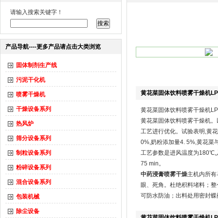
请输入搜索关键字！
产品导航----更多产品请点击大类浏览
固体制剂生产线
污泥干化机
黄花菜固体饮料喷雾干燥机LPG
喷雾干燥机
干燥设备系列
黄花菜固体饮料喷雾干燥机LPG
黄花菜固体饮料
喷雾干燥机
。
热风炉
工艺进行优化。试验表明,黄花菜
筛分设备系列
0%,奶粉添加量4. 5%,黄花
制粒设备系列
工艺参数是进风温度为180℃,入料
75 min。
粉碎设备系列
中药浸膏喷雾干燥
主机内所有
混合设备系列
眼、死角。杜绝积料堵料；整
可防水防油；出料处用密封蝶
包装机械
除尘设备
黄花菜固体饮料喷雾干燥机LPG