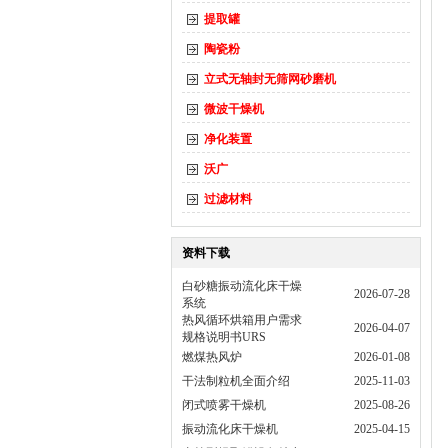
提取罐
陶瓷粉
立式无轴封无筛网砂磨机
微波干燥机
净化装置
沃广
过滤材料
资料下载
白砂糖振动流化床干燥
2026-07-28
系统
热风循环烘箱用户需求
2026-04-07
规格说明书URS
燃煤热风炉
2026-01-08
干法制粒机全面介绍
2025-11-03
闭式喷雾干燥机
2025-08-26
振动流化床干燥机
2025-04-15