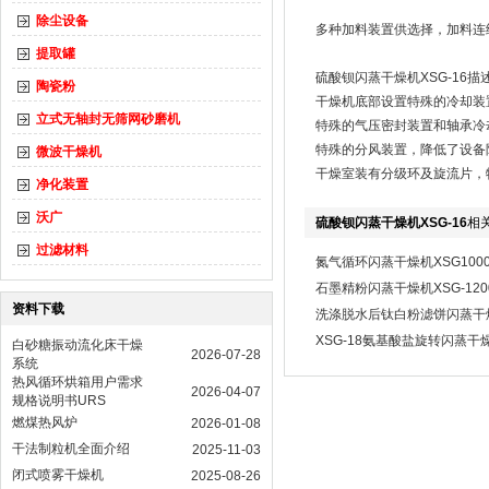
除尘设备
多种加料装置供选择，加料连
提取罐
硫酸钡闪蒸干燥机XSG-16描
陶瓷粉
干燥机底部设置特殊的冷却装
立式无轴封无筛网砂磨机
特殊的气压密封装置和轴承冷
特殊的分风装置，降低了设备
微波干燥机
干燥室装有分级环及旋流片，
净化装置
沃广
硫酸钡闪蒸干燥机XSG-16
相
过滤材料
氮气循环闪蒸干燥机XSG100
石墨精粉闪蒸干燥机XSG-120
资料下载
洗涤脱水后钛白粉滤饼闪蒸干燥机
XSG-18氨基酸盐旋转闪蒸干
白砂糖振动流化床干燥
2026-07-28
系统
热风循环烘箱用户需求
2026-04-07
规格说明书URS
燃煤热风炉
2026-01-08
干法制粒机全面介绍
2025-11-03
闭式喷雾干燥机
2025-08-26