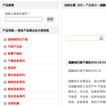
产品搜索
当前位置:
首页
产品展示
硫酸
>
>
请输入搜索关键字！
产品导航----更多产品请点击大类浏览
固体制剂生产线
污泥干化机
喷雾干燥机
干燥设备系列
硫酸钡闪蒸干燥机XSG-16
详
热风炉
硫酸钡闪蒸干燥机XSG-16
筛分设备系列
硫酸钡又名重晶石，是白色重
制粒设备系列
在硫酸钡的工业生产中,干燥
粉碎设备系列
黏性大、水分多。如果采用其
混合设备系列
不黏壁、不结块，其所得成品
耗低，设备紧凑，体积小等通
包装机械