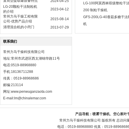
直筒型提取罐设备特点
2024-04-25
LG-100阿莫西林双级整粒干
LG-20颗粒干法制粒机
2023-04-12
200 制粒干燥机
的介绍
常州力马干燥工程有限
GFS-200LG-40香菇多糖干
2015-08-14
公司-优势产品介绍
机
清理混合机的小窍门
2013-07-29
联系我们
常州力马干燥科技有限公司
地址:常州市武进区西太湖锦华路11号
电话:0519-88968880
手机:18136711288
传真：0519-88968686
邮编:213114
网址:
www.penwuganzaota.com
E-mail:lm@chinalemar.com
产品导航：
喷雾干燥机、空心浆叶
常州力马干燥科技有限公司 版权所有 总访问
电话：0519-88968880 传真：0519-88968