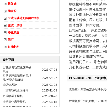
提取罐
根据物料特性不同可采用
主传动采用可调液压支撑
陶瓷粉
通过外部循环水冷机对压
立式无轴封无筛网砂磨机
配有主传动、压力过载、
整体面罩，操作方便。
微波干燥机
压辊室*密闭，并通过透
净化装置
一级D型大整粒结构，提
沃广
根据需要可更换筛网，以
与物料接触的零部件，采
过滤材料
改变送料螺旋与压辊之间
减速机均采用SEW产品。
资料下载
选用西门子PLC+彩色
具有机器参数、工作方式
白砂糖振动流化床干燥
2026-07-28
系统
热风循环烘箱用户需求
2026-04-07
GFS-200GFS-200干法制粒
规格说明书URS
燃煤热风炉
2026-01-08
实验室小型高效混合湿法制粒机G
干法制粒机全面介绍
2025-11-03
闭式喷雾干燥机
2025-08-26
胶囊颗粒干法制粒机LG-300
振动流化床干燥机
2025-04-15