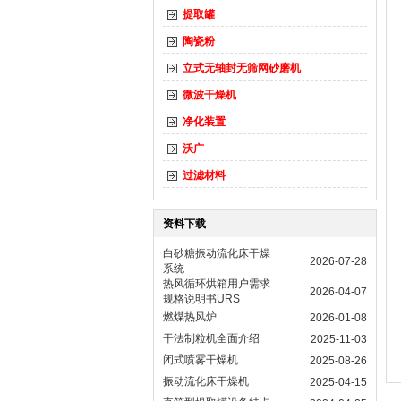
提取罐
陶瓷粉
立式无轴封无筛网砂磨机
微波干燥机
净化装置
沃广
过滤材料
资料下载
白砂糖振动流化床干燥
2026-07-28
系统
热风循环烘箱用户需求
2026-04-07
规格说明书URS
燃煤热风炉
2026-01-08
干法制粒机全面介绍
2025-11-03
闭式喷雾干燥机
2025-08-26
振动流化床干燥机
2025-04-15