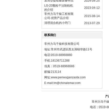
直筒型提取罐设备特点
2024-04-25
LG-20颗粒干法制粒机
2023-04-12
的介绍
常州力马干燥工程有限
2015-08-14
公司-优势产品介绍
清理混合机的小窍门
2013-07-29
联系我们
常州力马干燥科技有限公司
地址:常州市武进区西太湖锦华路11号
电话:0519-88968880
手机:18136711288
传真：0519-88968686
邮编:213114
网址:
www.penwuganzaota.com
E-mail:lm@chinalemar.com
产
常州力马干燥
电话：0519-8