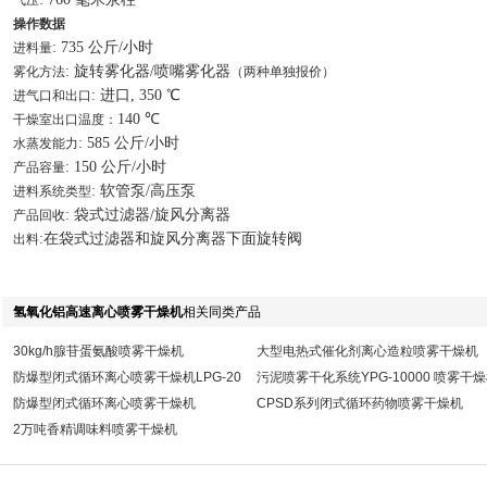
气压
操作数据
: 735 公斤/小时
进料量
: 旋转雾化器/喷嘴雾化器
雾化方法
（两种单独报价）
: 进口, 350 ℃
进气口和出口
140 ℃
干燥室出口温度：
: 585 公斤/小时
水蒸发能力
: 150 公斤/小时
产品容量
: 软管泵/高压泵
进料系统类型
: 袋式过滤器/旋风分离器
产品回收
:在袋式过滤器和旋风分离器下面旋转阀
出料
氢氧化铝高速离心喷雾干燥机
相关同类产品
30kg/h腺苷蛋氨酸喷雾干燥机
大型电热式催化剂离心造粒喷雾干燥机
防爆型闭式循环离心喷雾干燥机LPG-20
污泥喷雾干化系统YPG-10000 喷雾干
防爆型闭式循环离心喷雾干燥机
CPSD系列闭式循环药物喷雾干燥机
2万吨香精调味料喷雾干燥机