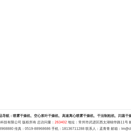
品导航：
喷雾干燥机、空心浆叶干燥机、高速离心喷雾干燥机、干法制粒机、闪蒸干
科技有限公司 版权所有 总访问量：
263402
地址：常州市武进区西太湖锦华路11号 邮编
8968880 传真：0519-88968686 手机：18136711288 联系人：孟青青 邮箱：
lm@ch