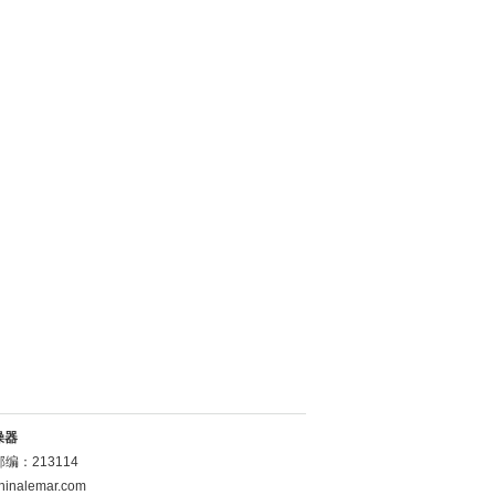
燥器
：213114
inalemar.com