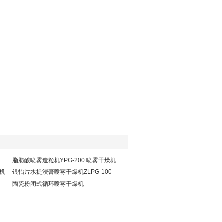
脂肪酸喷雾造粒机YPG-200 喷雾干燥机
燥机
银怡片水提浸膏喷雾干燥机ZLPG-100
陶瓷粉闭式循环喷雾干燥机