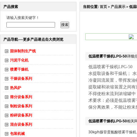
产品搜索
当前位置:
首页
产品展示
低温
>
>
请输入搜索关键字！
产品导航----更多产品请点击大类浏览
固体制剂生产线
低温喷雾干燥机LPG-50
详细
污泥干化机
低温喷雾干燥机LPG-50
喷雾干燥机
水提取设备和干燥机； 
干燥设备系列
冷凝回流装置，带挥发油
提取罐和浓缩装置之间有
热风炉
不得使粉末流到浓缩罐中
筛分设备系列
术要求：必须是低温喷雾干
制粒设备系列
保分离效果，不能让粉末外
粉碎设备系列
低温喷雾干燥机LPG-50
相关
混合设备系列
30kg/h腺苷蛋氨酸喷雾干燥机
包装机械