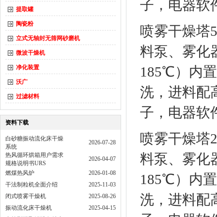
子，电器软
提取罐
陶瓷粉
喷雾干燥塔50
立式无轴封无筛网砂磨机
料泵、雾化器
微波干燥机
净化装置
185℃）内
沃广
洗，进料配
过滤材料
子，电器软
资料下载
喷雾干燥塔25
白砂糖振动流化床干燥
2026-07-28
系统
料泵、雾化器
热风循环烘箱用户需求
2026-04-07
规格说明书URS
燃煤热风炉
2026-01-08
185℃）内
干法制粒机全面介绍
2025-11-03
洗，进料配
闭式喷雾干燥机
2025-08-26
振动流化床干燥机
2025-04-15