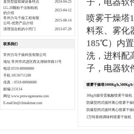
子，电器软
直筒型提取罐设备特点
2024-04-25
LG-20颗粒干法制粒机
2023-04-12
的介绍
喷雾干燥塔15
常州力马干燥工程有限
2015-08-14
公司-优势产品介绍
料泵、雾化器
清理混合机的小窍门
2013-07-29
185℃）内
联系我们
洗，进料配
常州力马干燥科技有限公司
地址:常州市武进区西太湖锦华路11号
子，电器软
电话:0519-88968880
手机:18136711288
传真：0519-88968686
喷雾干燥塔1000Kg/h,500Kg
邮编:213114
30kg/h腺苷蛋氨酸喷雾干燥机
网址:
www.penwuganzaota.com
防爆型闭式循环离心喷雾干燥机L
E-mail:lm@chinalemar.com
防爆型闭式循环离心喷雾干燥
2万吨香精调味料喷雾干燥机