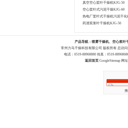
真空空心桨叶干燥机KJG-50
空心桨叶式污泥干燥KJG-60
热电厂桨叶式干燥机污泥干化机K
药渣双浆叶干燥机KJG-50
产品导航：
喷雾干燥机、空心浆叶
常州力马干燥科技有限公司 版权所有 总访
电话：0519-88968880 传真：0519-8896
返回首页
GoogleSitemap
网址：
推