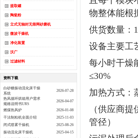
且每个模块不得
提取罐
物整体能根
陶瓷粉
立式无轴封无筛网砂磨机
供货数量：
微波干燥机
净化装置
设备主要工
沃广
每小时干燥能
过滤材料
≤30%
资料下载
白砂糖振动流化床干燥
加热方式：
2026-07-28
系统
热风循环烘箱用户需求
2026-04-07
规格说明书URS
（供应商提
燃煤热风炉
2026-01-08
干法制粒机全面介绍
2025-11-03
管径）
闭式喷雾干燥机
2025-08-26
振动流化床干燥机
2025-04-15