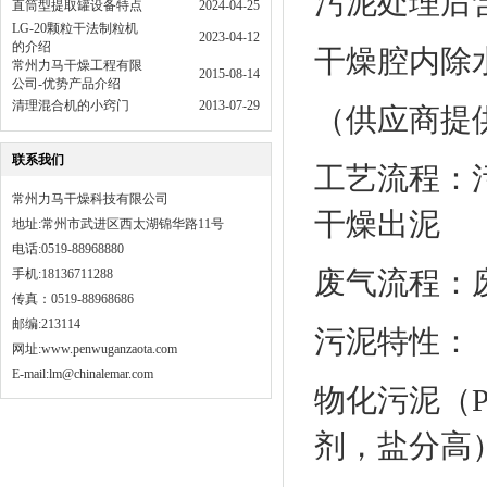
污泥处理后含
直筒型提取罐设备特点
2024-04-25
LG-20颗粒干法制粒机
2023-04-12
的介绍
干燥腔内除
常州力马干燥工程有限
2015-08-14
公司-优势产品介绍
清理混合机的小窍门
2013-07-29
（供应商提
联系我们
工艺流程：
常州力马干燥科技有限公司
干燥出泥
地址:常州市武进区西太湖锦华路11号
电话:0519-88968880
废气流程：
手机:18136711288
传真：0519-88968686
邮编:213114
污泥特性：
网址:
www.penwuganzaota.com
E-mail:lm@chinalemar.com
物化污泥（P
剂，盐分高