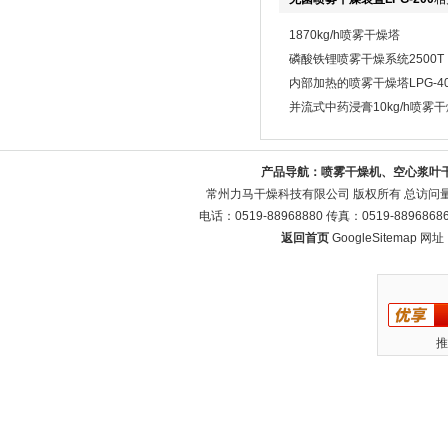
1870kg/h喷雾干燥塔
磷酸铁锂喷雾干燥系统2500T
内部加热的喷雾干燥塔LPG-40
并流式中药浸膏10kg/h喷雾
产品导航：
喷雾干燥机、空心浆叶
常州力马干燥科技有限公司 版权所有 总访问
电话：0519-88968880 传真：0519-88968
返回首页
GoogleSitemap
网址：w
推