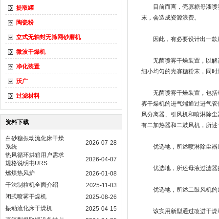
目前而言，壳寡糖母液喷雾
提取罐
末，会造成资源浪费。
陶瓷粉
立式无轴封无筛网砂磨机
因此，有必要设计出一款新
微波干燥机
无菌喷雾干燥装置，以解决
净化装置
细小均匀的壳寡糖粉末，同时
沃广
无菌喷雾干燥装置，包括母
过滤材料
雾干燥机的进气端通过进气管
风分离器、引风机和喷淋除尘
资料下载
有二加热器和二鼓风机，所述
白砂糖振动流化床干燥
2026-07-28
系统
优选地，所述喷淋除尘器底
热风循环烘箱用户需求
2026-04-07
规格说明书URS
优选地，所述母液过滤器的滤
燃煤热风炉
2026-01-08
干法制粒机全面介绍
2025-11-03
优选地，所述二鼓风机的出
闭式喷雾干燥机
2025-08-26
振动流化床干燥机
2025-04-15
该实用新型通过改进干燥装