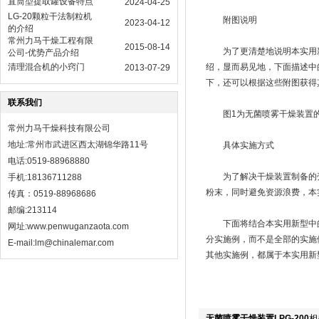
直筒型提取罐设备特点
2024-04-25
LG-20颗粒干法制粒机
附图说明
2023-04-12
的介绍
常州力马干燥工程有限
2015-08-14
为了更清楚地说明本实用新
公司-优势产品介绍
清理混合机的小窍门
绍，显而易见地，下面描述中
2013-07-29
下，还可以根据这些附图获得
联系我们
图1为无菌喷雾干燥装置的
常州力马干燥科技有限公司
地址:常州市武进区西太湖锦华路11号
具体实施方式
电话:0519-88968880
为了解决干燥装置制备的壳
手机:18136711288
粉末，同时避免资源浪费，本
传真：0519-88968686
邮编:213114
下面将结合本实用新型中的
网址:
www.penwuganzaota.com
分实施例，而不是全部的实施
E-mail:lm@chinalemar.com
其他实施例，都属于本实用新
无菌喷雾干燥装置LPG-200
相