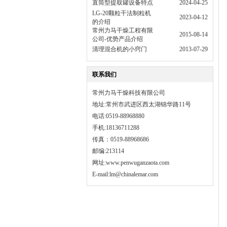
直筒型提取罐设备特点
2024-04-25
LG-20颗粒干法制粒机
2023-04-12
的介绍
常州力马干燥工程有限
2015-08-14
公司-优势产品介绍
清理混合机的小窍门
2013-07-29
联系我们
常州力马干燥科技有限公司
地址:常州市武进区西太湖锦华路11号
电话:0519-88968880
手机:18136711288
传真：0519-88968686
邮编:213114
网址:
www.penwuganzaota.com
E-mail:lm@chinalemar.com