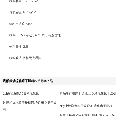
物料容重 0.8-1.05t/m³
真实密度 1402kg/m³
物料出温度 ≤35℃
物料PH 2-3(溶液，40℃时)，有腐蚀性
物料毒性 无毒
物料吸湿 物料无吸湿性
乳酸振动流化床干燥机
相关同类产品
2t/h聚乙烯颗粒震动流化床
药品生产沸腾干燥机FL-500 流化床干燥
制药粉体沸腾干燥机FL-500 流化床干燥
5kg/批沸腾制粒干燥设备 流化床干燥机
机
粗盐干燥流化床装置1200KG 流化床干燥