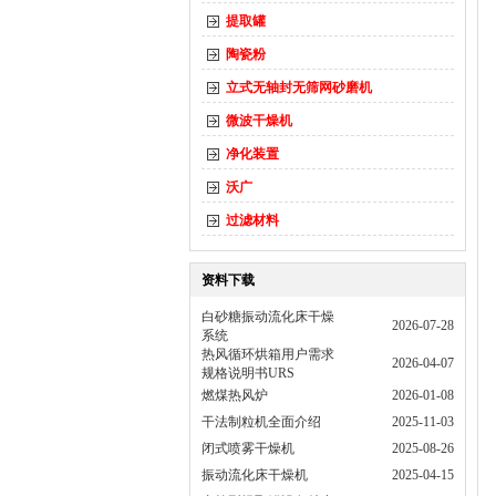
提取罐
陶瓷粉
立式无轴封无筛网砂磨机
微波干燥机
净化装置
沃广
过滤材料
资料下载
白砂糖振动流化床干燥
2026-07-28
系统
热风循环烘箱用户需求
2026-04-07
规格说明书URS
燃煤热风炉
2026-01-08
干法制粒机全面介绍
2025-11-03
闭式喷雾干燥机
2025-08-26
振动流化床干燥机
2025-04-15