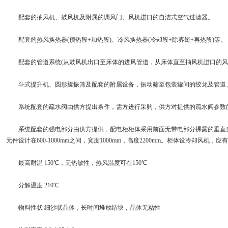
配套的抽风机、鼓风机及附属的调风门、风机进口的自洁式空气过滤器。
配套的热风换热器(预热段+加热段)、冷风换热器(冷却段+除雾短+再热段)等。
配套的管道系统(从鼓风机出口至床体的进风管道，从床体直至抽风机进口的风
斗式提升机、圆形旋振筛及配套的附属设备，振动筛至包装罐间的绞龙及管道
系统配套的疏水阀由供方提出条件，需方进行采购，供方对提供的疏水阀参数
系统配套的强电部分由供方提供，配电柜柜体采用前面无带电部分裸露的垂直自
元件设计在600-1000mm之间，宽度1000mm，高度2200mm。柜体设冷却风
最高耐温 150℃，无热敏性，热风温度可在150℃
分解温度 210℃
物料性状 细沙状晶体，长时间堆放结块，晶体无粘性