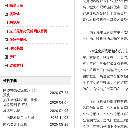
法是把喷嘴设置在气流分布板
除尘设备
高，微丸不易粘连的优点，是
容易让颗粒始终处于导流筒的
提取罐
要包衣机停机倒出颗粒才能继
陶瓷粉
立式无轴封无筛网砂磨机
为了克服现有技术中
VC
环运动、喷枪喷洒流畅的微囊
微波干燥机
净化装置
VC流化床底喷包衣机
，
沃广
左、右侧壁分别设有下开口与
板，所述空气分配板设有若干
过滤材料
端、扩展室开口端连接的左空
轴线垂直，所述空气分配横板
资料下载
于扩展室的中轴线，所述扩展
的左、右端与扩展室的左、右
白砂糖振动流化床干燥
2026-07-28
系统
热风循环烘箱用户需求
流化床机身外部连接有进风
2026-04-07
规格说明书URS
风口与扩展室，成为在扩展室
燃煤热风炉
2026-01-08
空气分配板、左空气分配板位
干法制粒机全面介绍
2025-11-03
至右的气流，送风口垂直上喷
闭式喷雾干燥机
2025-08-26
流动，在重力作用下掉至左送