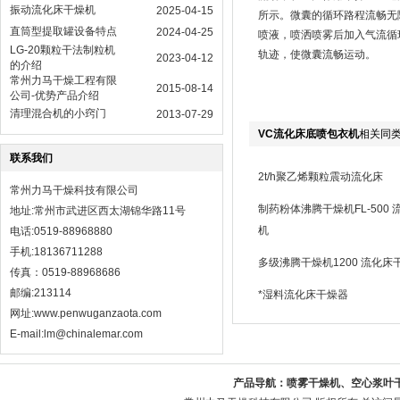
振动流化床干燥机
2025-04-15
所示。微囊的循环路程流畅无
直筒型提取罐设备特点
2024-04-25
喷液，喷洒喷雾后加入气流循
LG-20颗粒干法制粒机
轨迹，使微囊流畅运动。
2023-04-12
的介绍
常州力马干燥工程有限
2015-08-14
公司-优势产品介绍
清理混合机的小窍门
2013-07-29
VC流化床底喷包衣机
相关同
联系我们
2t/h聚乙烯颗粒震动流化床
常州力马干燥科技有限公司
制药粉体沸腾干燥机FL-500
地址:常州市武进区西太湖锦华路11号
机
电话:0519-88968880
手机:18136711288
多级沸腾干燥机1200 流化床
传真：0519-88968686
邮编:213114
*湿料流化床干燥器
网址:
www.penwuganzaota.com
E-mail:lm@chinalemar.com
产品导航：
喷雾干燥机、空心浆叶