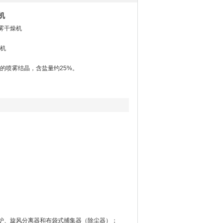
机
喷雾干燥机
机
的喷雾结晶，含盐量约25%。
炉、旋风分离器和布袋式捕集器（除尘器）；