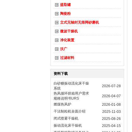
提取罐
陶瓷粉
立式无轴封无筛网砂磨机
微波干燥机
净化装置
沃广
过滤材料
资料下载
白砂糖振动流化床干燥
2026-07-28
系统
热风循环烘箱用户需求
2026-04-07
规格说明书URS
燃煤热风炉
2026-01-08
干法制粒机全面介绍
2025-11-03
闭式喷雾干燥机
2025-08-26
振动流化床干燥机
2025-04-15