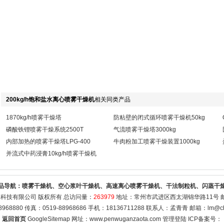
200kg/h饱和盐水离心喷雾干燥机
相关同类产品
1870kg/h喷雾干燥塔
防粘壁的闭式循环喷雾干燥机50kg
磷酸铁锂喷雾干燥系统2500T
气流喷雾干燥塔3000kg
内部加热的喷雾干燥塔LPG-400
牛肉粉加工喷雾干燥装置1000kg
并流式中药浸膏10kg/h喷雾干燥机
品导航：
喷雾干燥机、空心浆叶干燥机、高速离心喷雾干燥机、干法制粒机、闪蒸干
科技有限公司 版权所有 总访问量：
263979
地址：常州市武进区西太湖锦华路11号 邮编
8968880 传真：0519-88968686 手机：18136711288 联系人：孟青青 邮箱：
lm@ch
返回首页
GoogleSitemap
网址：www.penwuganzaota.com
管理登陆
ICP备案号：