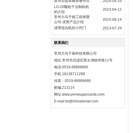
直筒型提取罐设备特点
2024-04-25
LG-20颗粒干法制粒机
2023-04-12
的介绍
常州力马干燥工程有限
2015-08-14
公司-优势产品介绍
清理混合机的小窍门
2013-07-29
联系我们
常州力马干燥科技有限公司
地址:常州市武进区西太湖锦华路11号
电话:0519-88968880
手机:18136711288
传真：0519-88968686
邮编:213114
网址:
www.penwuganzaota.com
E-mail:lm@chinalemar.com