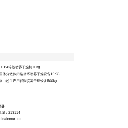
OEB4等级喷雾干燥机10kg
固体分散体闭路循环喷雾干燥设备10KG
蛋白粉生产用低温喷雾干燥设备500kg
燥器
：213114
inalemar.com