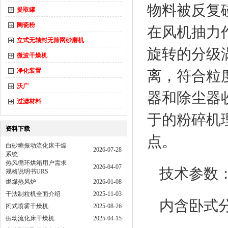
物料被反复
提取罐
陶瓷粉
在风机抽力
立式无轴封无筛网砂磨机
旋转的分级
微波干燥机
净化装置
离，符合粒
沃广
器和除尘器
过滤材料
于的粉碎机
资料下载
点。
白砂糖振动流化床干燥
2026-07-28
系统
热风循环烘箱用户需求
2026-04-07
技术参数
规格说明书URS
燃煤热风炉
2026-01-08
干法制粒机全面介绍
2025-11-03
内含卧式
闭式喷雾干燥机
2025-08-26
振动流化床干燥机
2025-04-15