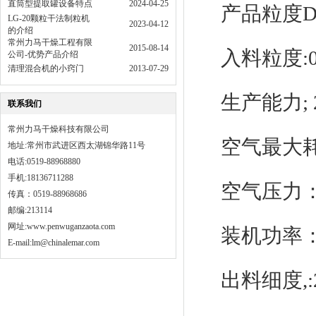
直筒型提取罐设备特点
2024-04-25
产品粒度D
LG-20颗粒干法制粒机
2023-04-12
的介绍
常州力马干燥工程有限
2015-08-14
入料粒度:0
公司-优势产品介绍
清理混合机的小窍门
2013-07-29
生产能力; 2
联系我们
常州力马干燥科技有限公司
空气最大耗量
地址:常州市武进区西太湖锦华路11号
电话:0519-88968880
手机:18136711288
空气压力：0.
传真：0519-88968686
邮编:213114
网址:
www.penwuganzaota.com
装机功率：38
E-mail:lm@chinalemar.com
出料细度,:2