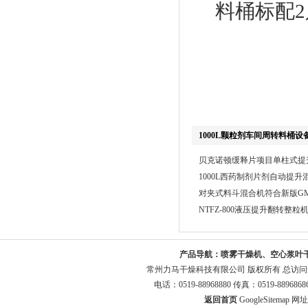
料桶标配
1000L颗粒剂车间周转料桶设
贝克诺顿缓释片项目单柱式提
1000L西药制剂片剂自动提升
对夹式料斗混合机符合新版G
NTFZ-800液压提升翻转整粒
产品导航：
喷雾干燥机、空心浆叶
常州力马干燥科技有限公司 版权所有 总访
电话：0519-88968880 传真：0519-8896
返回首页
GoogleSitemap
网址：