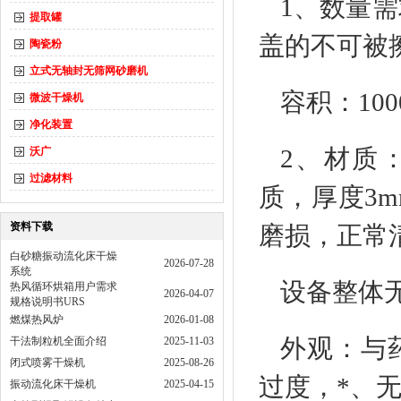
1、数量
提取罐
盖的不可被
陶瓷粉
立式无轴封无筛网砂磨机
容积：100
微波干燥机
净化装置
2、材质
沃广
过滤材料
质，厚度3
资料下载
磨损，正常
白砂糖振动流化床干燥
2026-07-28
系统
设备整体
热风循环烘箱用户需求
2026-04-07
规格说明书URS
燃煤热风炉
2026-01-08
外观：与
干法制粒机全面介绍
2025-11-03
闭式喷雾干燥机
2025-08-26
过度，*、
振动流化床干燥机
2025-04-15