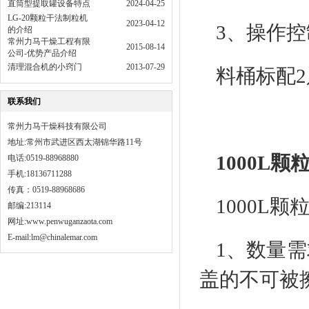
直筒型提取罐设备特点
2024-04-25
LG-20颗粒干法制粒机
2023-04-12
3、操作控
的介绍
常州力马干燥工程有限
2015-08-14
公司-优势产品介绍
清理混合机的小窍门
2013-07-29
料桶标配
联系我们
常州力马干燥科技有限公司
地址:常州市武进区西太湖锦华路11号
1000L
电话:0519-88968880
手机:18136711288
传真：0519-88968686
1000L
邮编:213114
网址:
www.penwuganzaota.com
E-mail:lm@chinalemar.com
1、数量
盖的不可被