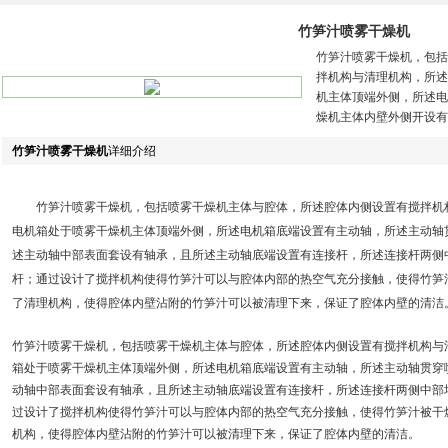
竹笋汁喷雾干燥机
竹笋汁喷雾干燥机，包括
拌机构与清理机构，所述
机主体顶端外侧，所述电
燥机主体内壁外侧开设有
竹笋汁喷雾干燥机
详细介绍
竹笋汁
喷雾干燥机
，包括喷雾干燥机主体与腔体，所述腔体内侧设置有搅拌机
电机箱处于喷雾干燥机主体顶端外侧，所述电机箱底端设置有主动轴，所述主动轴
述主动轴中部表面套设有轴承，且所述主动轴底端设置有连接杆，所述连接杆两侧
杆；通过设计了搅拌机构使得竹笋汁可以与腔体内部的热空气充分接触，使得竹笋
了清理机构，使得腔体内壁沾附的竹笋汁可以被清理下来，保证了腔体内壁的清洁
竹笋汁
喷雾干燥机
，包括喷雾干燥机主体与腔体，所述腔体内侧设置有搅拌机构与
箱处于喷雾干燥机主体顶端外侧，所述电机箱底端设置有主动轴，所述主动轴贯穿
动轴中部表面套设有轴承，且所述主动轴底端设置有连接杆，所述连接杆两侧中部
过设计了搅拌机构使得竹笋汁可以与腔体内部的热空气充分接触，使得竹笋汁被干
机构，使得腔体内壁沾附的竹笋汁可以被清理下来，保证了腔体内壁的清洁。