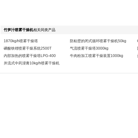
竹笋汁喷雾干燥机
相关同类产品
1870kg/h喷雾干燥塔
防粘壁的闭式循环喷雾干燥机50kg
磷酸铁锂喷雾干燥系统2500T
气流喷雾干燥塔3000kg
内部加热的喷雾干燥塔LPG-400
牛肉粉加工喷雾干燥装置1000kg
并流式中药浸膏10kg/h喷雾干燥机