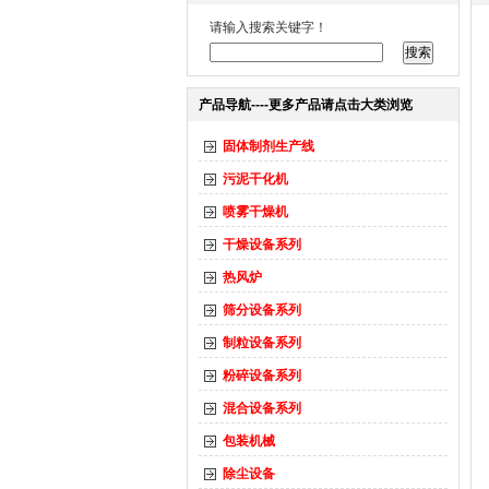
请输入搜索关键字！
产品导航----更多产品请点击大类浏览
固体制剂生产线
污泥干化机
喷雾干燥机
干燥设备系列
热风炉
筛分设备系列
制粒设备系列
粉碎设备系列
混合设备系列
包装机械
除尘设备