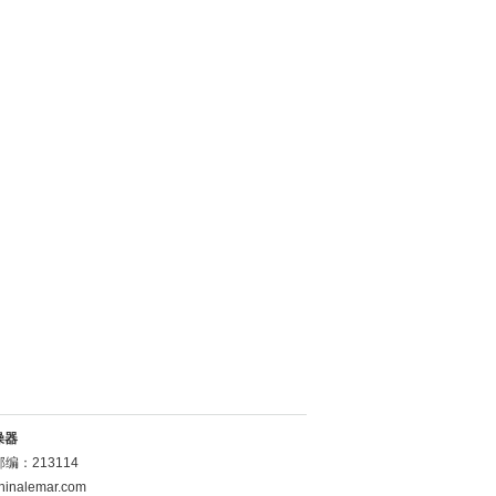
燥器
：213114
inalemar.com