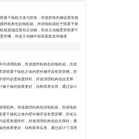
喷雾干燥机主体与腔体，所述腔体内侧设置有搅
搅拌机构包括电机箱，所述电机箱处于喷雾干燥
机箱底端设置有主动轴，所述主动轴贯穿喷雾干
贯穿槽，所述主动轴中部表面套设有轴承
构与清理机构，所述搅拌机构包括电机箱，所述
贯穿喷雾干燥机主体内壁外侧开设有贯穿槽，所
中部均设置有搅拌杆，所述清理机构包括支撑
汁被干燥的效果更好，结构简单实用，通过设计
。
清理机构，所述搅拌机构包括电机箱，所述电机
喷雾干燥机主体内壁外侧开设有贯穿槽，所述主
均设置有搅拌杆，所述清理机构包括支撑杆；通
燥的效果更好，结构简单实用，通过设计了清理