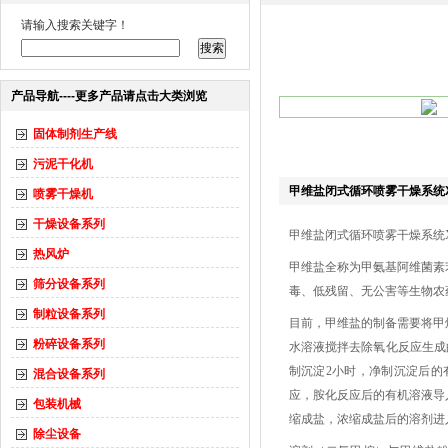
请输入搜索关键字！
产品导航----更多产品请点击大类浏览
固体制剂生产线
污泥干化机
甲维盐闭式循环喷雾干燥系统XL
喷雾干燥机
干燥设备系列
甲维盐闭式循环喷雾干燥系统XL
热风炉
甲维盐全称为甲氨基阿维菌素
筛分设备系列
毒、低残留、无公害等生物农
制粒设备系列
目前，甲维盐的制备需要将甲
粉碎设备系列
水溶液搅拌去除氧化反应生成
制沉淀2小时，净制沉淀后的
混合设备系列
应，胺化反应后的有机溶液导
包装机械
缩成盐，浓缩成盐后的溶剂进
除尘设备