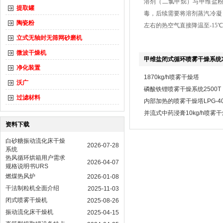
溶剂（二氯甲烷）与甲维盐
提取罐
毒，后续需要将溶剂蒸汽冷凝
陶瓷粉
左右的热空气直接降温至-15
立式无轴封无筛网砂磨机
微波干燥机
甲维盐闭式循环喷雾干燥系统XL
净化装置
1870kg/h喷雾干燥塔
沃广
磷酸铁锂喷雾干燥系统2500T
过滤材料
内部加热的喷雾干燥塔LPG-40
并流式中药浸膏10kg/h喷雾
资料下载
白砂糖振动流化床干燥
2026-07-28
系统
热风循环烘箱用户需求
2026-04-07
规格说明书URS
燃煤热风炉
2026-01-08
干法制粒机全面介绍
2025-11-03
闭式喷雾干燥机
2025-08-26
振动流化床干燥机
2025-04-15