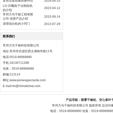
直筒型提取罐设备特点
2024-04-25
LG-20颗粒干法制粒机
2023-04-12
的介绍
常州力马干燥工程有限
2015-08-14
公司-优势产品介绍
清理混合机的小窍门
2013-07-29
联系我们
常州力马干燥科技有限公司
地址:常州市武进区西太湖锦华路11号
电话:0519-88968880
手机:18136711288
传真：0519-88968686
邮编:213114
网址:
www.penwuganzaota.com
E-mail:lm@chinalemar.com
产品导航：
喷雾干燥机、空心浆叶
常州力马干燥科技有限公司 版权所有 总访问
电话：0519-88968880 传真：0519-88968