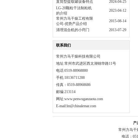
直筒型提取罐设备特点
2024-04-25
LG-20颗粒干法制粒机
2023-04-12
的介绍
常州力马干燥工程有限
2015-08-14
公司-优势产品介绍
清理混合机的小窍门
2013-07-29
联系我们
常州力马干燥科技有限公司
地址:常州市武进区西太湖锦华路11号
电话:0519-88968880
手机:18136711288
传真：0519-88968686
邮编:213114
网址:
www.penwuganzaota.com
E-mail:lm@chinalemar.com
产
常州力马干
电话：051