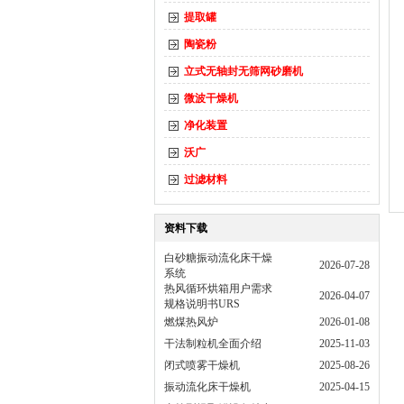
提取罐
陶瓷粉
立式无轴封无筛网砂磨机
微波干燥机
净化装置
沃广
过滤材料
资料下载
白砂糖振动流化床干燥
2026-07-28
系统
热风循环烘箱用户需求
2026-04-07
规格说明书URS
燃煤热风炉
2026-01-08
干法制粒机全面介绍
2025-11-03
闭式喷雾干燥机
2025-08-26
振动流化床干燥机
2025-04-15