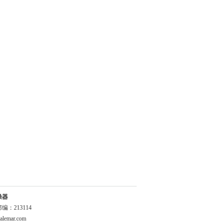
燥器
：213114
alemar.com