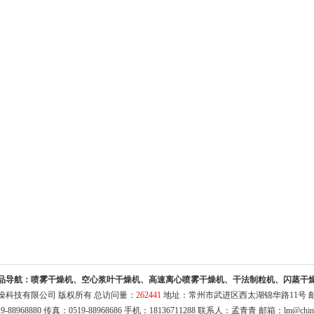
品导航：
喷雾干燥机、空心浆叶干燥机、高速离心喷雾干燥机、干法制粒机、闪蒸干
燥科技有限公司 版权所有 总访问量：
262441
地址：常州市武进区西太湖锦华路11号 邮编
9-88968880 传真：0519-88968686 手机：18136711288 联系人：孟青青 邮箱：
lm@chin