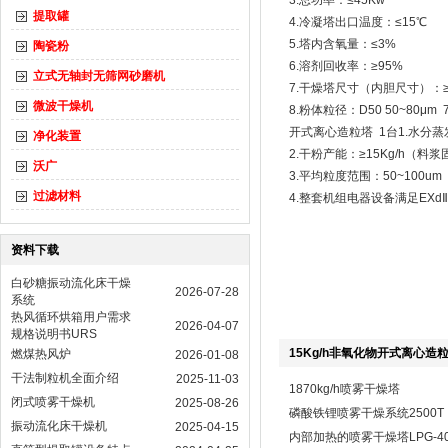
3.总功率：≤45Kw
提取罐
4.冷凝塔出口温度：≤15℃
5.塔内含氧量：≤3%
陶瓷粉
6.溶剂回收率：≥95%
立式无轴封无筛网砂磨机
7.干燥塔尺寸（内胆尺寸）：≥Φ
微波干燥机
8.粉体粒径：D50 50~80μm 
开式离心造粒塔 1台1.水分蒸发
净化装置
2.干粉产能：≥15Kg/h（料
沃广
3.平均粒度范围：50~100u
过滤材料
4.整套机组电器设备满足EXdⅡ
资料下载
白砂糖振动流化床干燥
2026-07-28
系统
热风循环烘箱用户需求
2026-04-07
规格说明书URS
15Kg/h非氧化物开式离心造
燃煤热风炉
2026-01-08
干法制粒机全面介绍
2025-11-03
1870kg/h喷雾干燥塔
闭式喷雾干燥机
2025-08-26
磷酸铁锂喷雾干燥系统2500T
振动流化床干燥机
2025-04-15
内部加热的喷雾干燥塔LPG-40