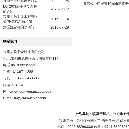
直筒型提取罐设备特点
2024-04-25
并流式中药浸膏10kg/h喷雾
LG-20颗粒干法制粒机
2023-04-12
的介绍
常州力马干燥工程有限
2015-08-14
公司-优势产品介绍
清理混合机的小窍门
2013-07-29
联系我们
常州力马干燥科技有限公司
地址:常州市武进区西太湖锦华路11号
电话:0519-88968880
手机:18136711288
传真：0519-88968686
邮编:213114
网址:
www.penwuganzaota.com
E-mail:lm@chinalemar.com
产品导航：
喷雾干燥机、空心浆叶
常州力马干燥科技有限公司 版权所有 总访问
电话：0519-88968880 传真：0519-88968