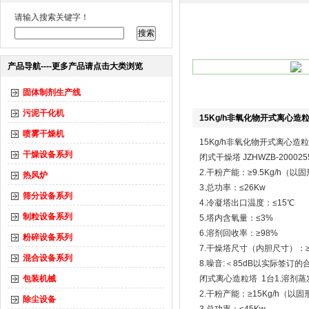
请输入搜索关键字！
产品导航----更多产品请点击大类浏览
固体制剂生产线
污泥干化机
15Kg/h非氧化物开式离心造
喷雾干燥机
15Kg/h非氧化物开式离心造
干燥设备系列
闭式干燥塔 JZH
2.干粉产能：≥9.5Kg/h（以
热风炉
3.总功率：≤26Kw
筛分设备系列
4.冷凝塔出口温度：≤15℃
制粒设备系列
5.塔内含氧量：≤3%
6.溶剂回收率：≥98%
粉碎设备系列
7.干燥塔尺寸（内胆尺寸）：≥Φ
混合设备系列
8.噪音:＜85dB以实际签订的
包装机械
闭式离心造粒
2.干粉产能：≥15Kg/h（以
除尘设备