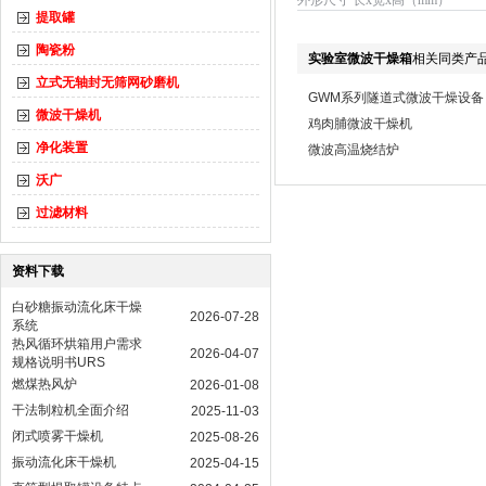
外形尺寸 长x宽x高（mm）
提取罐
陶瓷粉
实验室微波干燥箱
相关同类产
立式无轴封无筛网砂磨机
GWM系列隧道式微波干燥设备
微波干燥机
鸡肉脯微波干燥机
净化装置
微波高温烧结炉
沃广
过滤材料
资料下载
白砂糖振动流化床干燥
2026-07-28
系统
热风循环烘箱用户需求
2026-04-07
规格说明书URS
燃煤热风炉
2026-01-08
干法制粒机全面介绍
2025-11-03
闭式喷雾干燥机
2025-08-26
振动流化床干燥机
2025-04-15