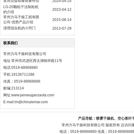
直筒型提取罐设备特点
2024-04-25
LG-20颗粒干法制粒机
2023-04-12
的介绍
常州力马干燥工程有限
2015-08-14
公司-优势产品介绍
清理混合机的小窍门
2013-07-29
联系我们
常州力马干燥科技有限公司
地址:常州市武进区西太湖锦华路11号
电话:0519-88968880
手机:18136711288
传真：0519-88968686
邮编:213114
网址:
www.penwuganzaota.com
E-mail:lm@chinalemar.com
产品导航：
喷雾干燥机、空心浆叶
常州力马干燥科技有限公司 版权所有 总访问
电话：0519-88968880 传真：0519-88968