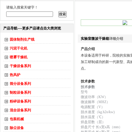
请输入搜索关键字！
产品导航----更多产品请点击大类浏览
实验室微波干燥箱
详细介绍
固体制剂生产线
污泥干化机
产品介绍
本设备适用于科研，院校的实验
喷雾干燥机
加工研制成功的新一代新型、高
干燥设备系列
点。
热风炉
技术参数
筛分设备系列
技术参数
型号
制粒设备系列
微波功率（KW）
粉碎设备系列
微波频率（MHZ）
电源配置（V）
混合设备系列
脱水速度（kg.h2o/kw)
脱水温度（℃）
包装机械
烘盘层数（层）
烘盘尺寸 长x宽x高（mm）
除尘设备