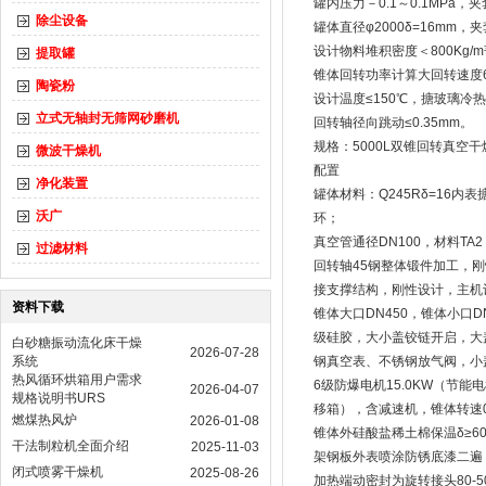
罐内压力－0.1～0.1MPa
除尘设备
罐体直径φ2000δ=16mm，夹套
设计物料堆积密度＜800Kg/m
提取罐
锥体回转功率计算大回转速度6
陶瓷粉
设计温度≤150℃，搪玻璃冷热
立式无轴封无筛网砂磨机
回转轴径向跳动≤0.35mm。
规格：5000L双锥回转真空干
微波干燥机
配置
净化装置
罐体材料：Q245Rδ=16内
沃广
环；
真空管通径DN100，材料TA2
过滤材料
回转轴45钢整体锻件加工，刚性
接支撑结构，刚性设计，主机
资料下载
锥体大口DN450，锥体小口DN
级硅胶，大小盖铰链开启，大盖
白砂糖振动流化床干燥
2026-07-28
系统
钢真空表、不锈钢放气阀，小
热风循环烘箱用户需求
6级防爆电机15.0KW（
2026-04-07
规格说明书URS
移箱），含减速机，锥体转速0
燃煤热风炉
2026-01-08
锥体外硅酸盐稀土棉保温δ≥60，
干法制粒机全面介绍
2025-11-03
架钢板外表喷涂防锈底漆二遍
闭式喷雾干燥机
2025-08-26
加热端动密封为旋转接头80-5