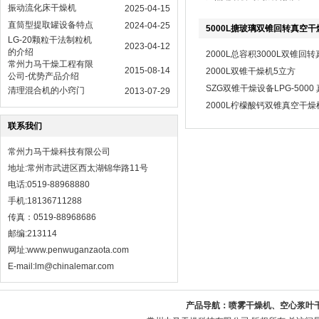
振动流化床干燥机
2025-04-15
直筒型提取罐设备特点
2024-04-25
5000L搪玻璃双锥回转真空干
LG-20颗粒干法制粒机
2023-04-12
的介绍
2000L总容积3000L双锥回
常州力马干燥工程有限
2015-08-14
2000L双锥干燥机5立方
公司-优势产品介绍
SZG双锥干燥设备LPG-5000
清理混合机的小窍门
2013-07-29
2000L柠檬酸钙双锥真空干燥
联系我们
常州力马干燥科技有限公司
地址:常州市武进区西太湖锦华路11号
电话:0519-88968880
手机:18136711288
传真：0519-88968686
邮编:213114
网址:
www.penwuganzaota.com
E-mail:lm@chinalemar.com
产品导航：
喷雾干燥机、空心浆叶