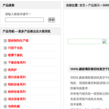
产品搜索
当前位置:
首页
产品展示
50
>
>
请输入搜索关键字！
产品导航----更多产品请点击大类浏览
固体制剂生产线
污泥干化机
喷雾干燥机
干燥设备系列
5000L搪玻璃双锥回转真空干
热风炉
筛分设备系列
5000L搪玻璃双锥回转真空干
电机、现场防爆控制箱进线口
制粒设备系列
防爆等级要求：
粉碎设备系列
所有电气相关统一按照粉尘防爆Ext
混合设备系列
夹套采用蒸汽或热水加热。
技术参数：
包装机械