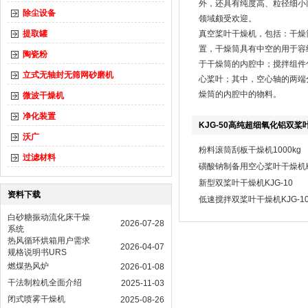
外，还具有纯度高、粒径细小
除尘设备
领域颇受欢迎。
提取罐
真空桨叶干燥机，包括：干燥
置，干燥筒具有中空的用于容
陶瓷粉
于干燥筒的内腔中；搅拌组件
立式无轴封无筛网砂磨机
心桨叶；其中，空心轴的两端
燥筒的内腔中的物料。
微波干燥机
净化装置
KJG-50高纯超细氧化铝双桨叶
沃广
粉料滚筒刮板干燥机1000kg
过滤材料
磺酸钠制备用空心桨叶干燥机KJ
新型双桨叶干燥机KJG-10
资料下载
​低速搅拌双桨叶干燥机KJG-10
白砂糖振动流化床干燥
2026-07-28
系统
热风循环烘箱用户需求
2026-04-07
规格说明书URS
燃煤热风炉
2026-01-08
干法制粒机全面介绍
2025-11-03
闭式喷雾干燥机
2025-08-26