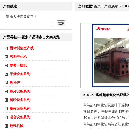
产品搜索
当前位置:
首页
产品展示
KJ
>
>
请输入搜索关键字！
产品导航----更多产品请点击大类浏览
固体制剂生产线
污泥干化机
喷雾干燥机
干燥设备系列
热风炉
筛分设备系列
KJG-50高纯超细氧化铝双桨叶
制粒设备系列
高纯超细氧化铝双桨叶干燥机KJ
粉碎设备系列
项目名称： 中铝中州新材料
混合设备系列
40㎡，出料滤饼水份≤0.1%，
高纯超细氧化铝高纯超细氧化
包装机械