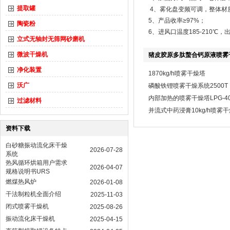
提取罐
4、雾化盘变频可调，整体材质
5、产品收率≥97%；
陶瓷粉
6、进风口温度185-210℃，
立式无轴封无筛网砂磨机
微波干燥机
猪皮胶原多肽螯合钙原液喷雾干
净化装置
1870kg/h喷雾干燥塔
沃广
磷酸铁锂喷雾干燥系统2500T
内部加热的喷雾干燥塔LPG-40
过滤材料
并流式中药浸膏10kg/h喷雾
资料下载
白砂糖振动流化床干燥
2026-07-28
系统
热风循环烘箱用户需求
2026-04-07
规格说明书URS
燃煤热风炉
2026-01-08
干法制粒机全面介绍
2025-11-03
闭式喷雾干燥机
2025-08-26
振动流化床干燥机
2025-04-15