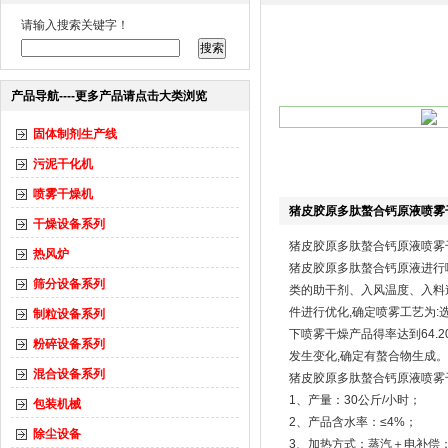
请输入搜索关键字！
产品导航----更多产品请点击大类浏览
固体制剂生产线
污泥干化机
喷雾干燥机
猪皮胶原多肽螯合钙原液喷雾干
干燥设备系列
猪皮胶原多肽螯合钙原液喷雾干
热风炉
猪皮胶原多肽螯合钙原液进行
筛分设备系列
类的助干剂、入风温度、入料
件进行优化,确定喷雾工艺为:选择
制粒设备系列
下喷雾干燥产品得率达到64.
粉碎设备系列
发生变化,确定有螯合物生成。
混合设备系列
猪皮胶原多肽螯合钙原液喷雾干
1、产量：30公斤/小时；
包装机械
2、产品含水率：≤4%；
除尘设备
3、加热方式：蒸汽＋电补偿