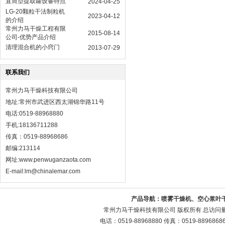
直筒型提取罐设备特点
2024-04-25
LG-20颗粒干法制粒机
2023-04-12
的介绍
常州力马干燥工程有限
2015-08-14
公司-优势产品介绍
清理混合机的小窍门
2013-07-29
联系我们
常州力马干燥科技有限公司
地址:常州市武进区西太湖锦华路11号
电话:0519-88968880
手机:18136711288
传真：0519-88968686
邮编:213114
网址:
www.penwuganzaota.com
E-mail:lm@chinalemar.com
产品导航：
喷雾干燥机、空心浆叶
常州力马干燥科技有限公司 版权所有 总访问
电话：0519-88968880 传真：0519-88968