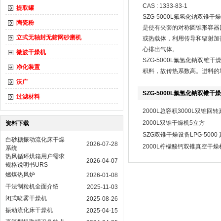
CAS : 1333-83-1
提取罐
SZG-5000L氟氢化钠双锥干
陶瓷粉
是使有夹套的对称圆锥形容器
立式无轴封无筛网砂磨机
或热载体，利用传导和辐射加
心排出气体。
微波干燥机
SZG-5000L氟氢化钠
净化装置
积料，故传热系数高。进料的填
沃广
SZG-5000L氟氢化钠双锥干
过滤材料
2000L总容积3000L双锥回
2000L双锥干燥机5立方
资料下载
SZG双锥干燥设备LPG-5000
白砂糖振动流化床干燥
2026-07-28
2000L柠檬酸钙双锥真空干燥
系统
热风循环烘箱用户需求
2026-04-07
规格说明书URS
燃煤热风炉
2026-01-08
干法制粒机全面介绍
2025-11-03
闭式喷雾干燥机
2025-08-26
振动流化床干燥机
2025-04-15