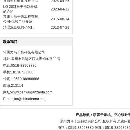
直筒型提取罐设备特点
2024-04-25
LG-20颗粒干法制粒机
2023-04-12
的介绍
常州力马干燥工程有限
2015-08-14
公司-优势产品介绍
清理混合机的小窍门
2013-07-29
联系我们
常州力马干燥科技有限公司
地址:常州市武进区西太湖锦华路11号
电话:0519-88968880
手机:18136711288
传真：0519-88968686
邮编:213114
网址:
www.penwuganzaota.com
E-mail:lm@chinalemar.com
产品导航：
喷雾干燥机、空心浆叶
常州力马干燥科技有限公司 版权所有 总访问
电话：0519-88968880 传真：0519-88968