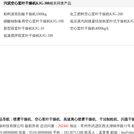
污泥空心桨叶干燥机KJG-300
相关同类产品
粉料滚筒刮板干燥机1000kg
化工肥料空心桨叶干燥机KJG-200
磺酸钠制备用空心桨叶干燥机KJG-100
低压蒸汽间接凝结加热桨叶式干燥机KJG-
新型双桨叶干燥机KJG-10
空心桨叶干燥机4000kg/h
​低速搅拌双桨叶干燥机KJG-100
品导航：
喷雾干燥机、空心浆叶干燥机、高速离心喷雾干燥机、干法制粒机、闪蒸干
燥科技有限公司 版权所有 总访问量：
262441
地址：常州市武进区西太湖锦华路11号 邮编
9-88968880 传真：0519-88968686 手机：18136711288 联系人：孟青青 邮箱：
lm@chin