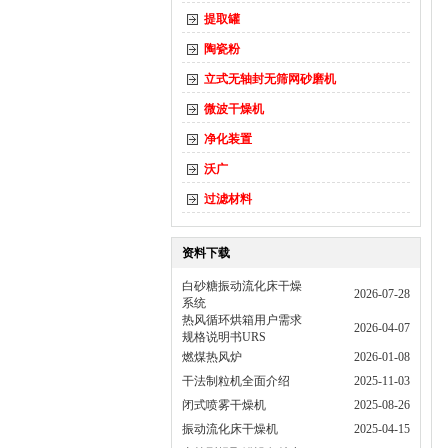
提取罐
陶瓷粉
立式无轴封无筛网砂磨机
微波干燥机
净化装置
沃广
过滤材料
资料下载
白砂糖振动流化床干燥
2026-07-28
系统
热风循环烘箱用户需求
2026-04-07
规格说明书URS
燃煤热风炉
2026-01-08
干法制粒机全面介绍
2025-11-03
闭式喷雾干燥机
2025-08-26
振动流化床干燥机
2025-04-15