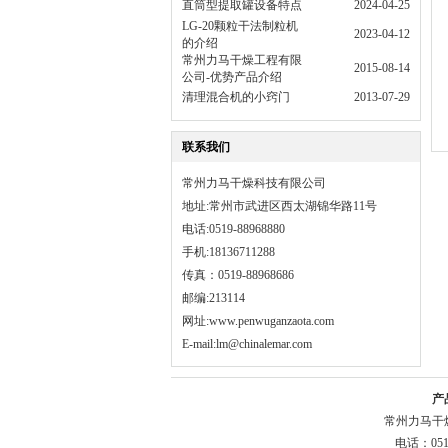
直筒型提取罐设备特点
2024-04-25
LG-20颗粒干法制粒机
2023-04-12
的介绍
常州力马干燥工程有限
2015-08-14
公司-优势产品介绍
清理混合机的小窍门
2013-07-29
联系我们
常州力马干燥科技有限公司
地址:常州市武进区西太湖锦华路11号
电话:0519-88968880
手机:18136711288
传真：0519-88968686
邮编:213114
网址:
www.penwuganzaota.com
E-mail:lm@chinalemar.com
产
常州力马干
电话：051