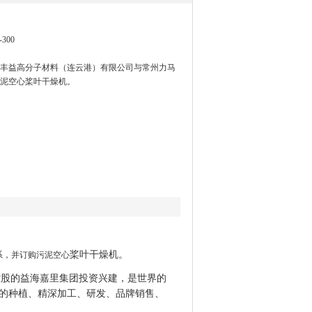
300
丰益高分子材料（连云港）有限公司与常州力马
泥空心桨叶干燥机。
桨叶干燥机
。
系，并订购污泥空心
资控股的益海嘉里集团投资兴建，是世界的
的种植、精深加工、研发、品牌销售、