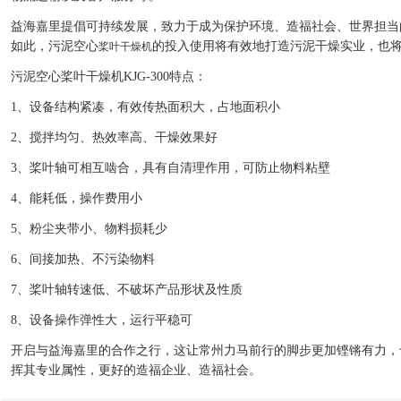
益海嘉里提倡可持续发展，致力于成为保护环境、造福社会、世界担当
如此，污泥空心
的投入使用将有效地打造污泥干燥实业，也
桨叶干燥机
污泥空心桨叶干燥机KJG-300特点：
1、设备结构紧凑，有效传热面积大，占地面积小
2、搅拌均匀、热效率高、干燥效果好
3、桨叶轴可相互啮合，具有自清理作用，可防止物料粘壁
4、能耗低，操作费用小
5、粉尘夹带小、物料损耗少
6、间接加热、不污染物料
7、桨叶轴转速低、不破坏产品形状及性质
8、设备操作弹性大，运行平稳可
开启与益海嘉里的合作之行，这让常州力马前行的脚步更加铿锵有力，
挥其专业属性，更好的造福企业、造福社会。