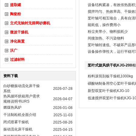
提取罐
设备结构紧凑，有效传热面积
搅拌均匀、热效率高、干燥效
陶瓷粉
桨叶轴可相互啮合，具有自清
立式无轴封无筛网砂磨机
能耗低，操作费用小
粉尘夹带小、物料损耗少
微波干燥机
间接加热、不污染物料
净化装置
桨叶轴转速低、不破坏产品形
沃广
设备操作弹性大，运行平稳可
过滤材料
桨叶式旋风烘干机KJG-200
相
资料下载
粉料滚筒刮板干燥机1000kg
磺酸钠制备用空心桨叶干燥机KJ
白砂糖振动流化床干燥
2026-07-28
新型双桨叶干燥机KJG-10
系统
热风循环烘箱用户需求
​低速搅拌双桨叶干燥机KJG-10
2026-04-07
规格说明书URS
燃煤热风炉
2026-01-08
干法制粒机全面介绍
2025-11-03
闭式喷雾干燥机
2025-08-26
振动流化床干燥机
2025-04-15