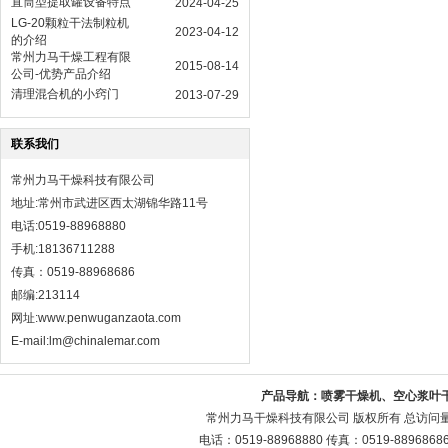
直筒型提取罐设备特点
2024-04-25
LG-20颗粒干法制粒机
2023-04-12
的介绍
常州力马干燥工程有限
2015-08-14
公司-优势产品介绍
清理混合机的小窍门
2013-07-29
联系我们
常州力马干燥科技有限公司
地址:常州市武进区西太湖锦华路11号
电话:0519-88968880
手机:18136711288
传真：0519-88968686
邮编:213114
网址:
www.penwuganzaota.com
E-mail:lm@chinalemar.com
产品导航：
喷雾干燥机、空心浆叶
常州力马干燥科技有限公司 版权所有 总访问
电话：0519-88968880 传真：0519-88968